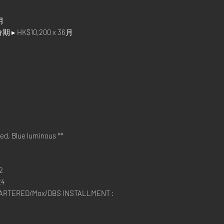
月
 HK$10,200 x 36月
ed, Blue luminous **
2
24
RTERED/Mox/DBS INSTALLMENT :