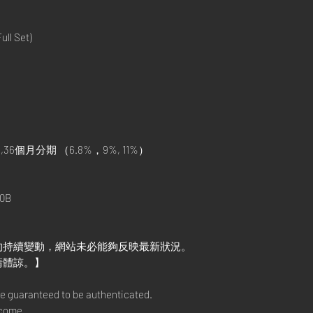
ll Set)
,36個月分期 （6.8%，9%, 11%）
）
0B
的持續變動，網站未必能夠反映最新狀況。
請體諒。】
re guaranteed to be authenticated.
lcome.