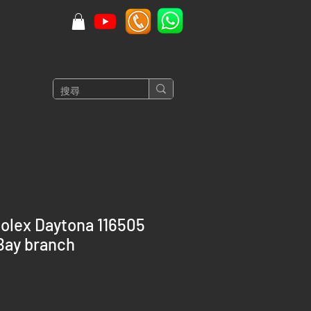
olex Daytona 116505
Bay branch
價