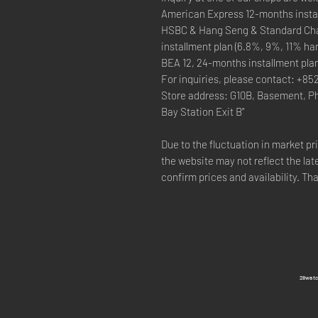
American Express 12-months instal
HSBC & Hang Seng & Standard Cha
installment plan (6.8%, 9%, 11% ha
BEA 12, 24-months installment pla
For inquiries, please contact: +85
Store address: G10B, Basement, P
Bay Station Exit B"
Due to the fluctuation in market p
the website may not reflect the lat
confirm prices and availability. Th
​28wa