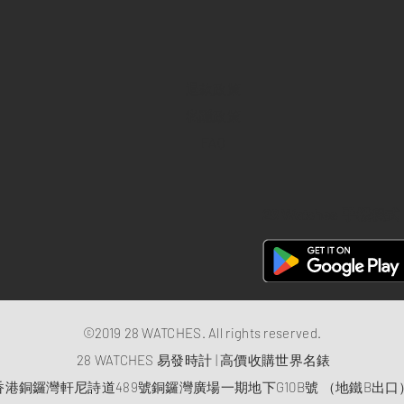
退款政策
私隱政策
FAQ
28 Watches 手機程式
©2019 28 WATCHES. All rights reserved.
28 WATCHES 易發時計 | 高價收購世界名錶
香港銅鑼灣軒尼詩道489號銅鑼灣廣場一期地下G10B號 （地鐵B出口