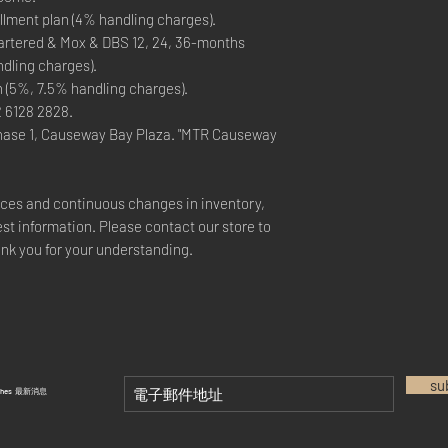
lment plan (4% handling charges).
rtered & Mox & DBS 12, 24, 36-months
ndling charges).
n (5%, 7.5% handling charges).
2 6128 2828.
hase 1, Causeway Bay Plaza. "MTR Causeway
rices and continuous changes in inventory,
est information. Please contact our store to
ank you for your understanding.
su
tches 最新消息