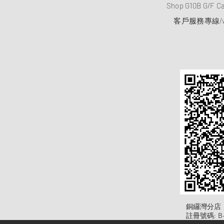
Shop G10B G/F C
客戶服務專線/wh
​銅纙灣分店
註冊號碼: B-B