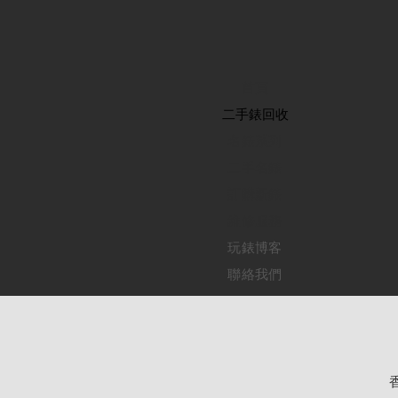
首頁
​二手錶回收
​名錶系列
二手名錶
訂購新錶
​維修服務
玩錶博客
聯絡我們