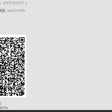
ng （MTR B EXIT ）
信: watcheshk
店
0796