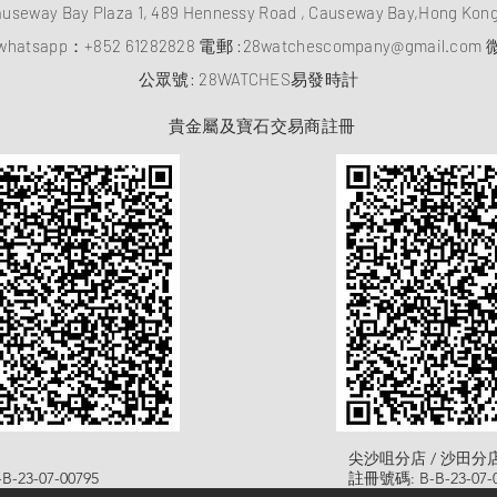
auseway Bay Plaza 1, 489 Hennessy Road , Causeway Bay,Hong Ko
atsapp：
+852 61282828
電郵 :
28watchescompany@gmail.com
微
​公眾號: 28WATCHES易發時計
貴金屬及寶石交易商註冊
尖沙咀分店 / 沙田分
-23-07-00795
註冊號碼: B-B-23-07-0