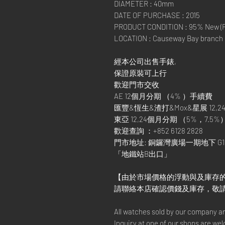
DIAMETER : 40mm
DATE OF PURCHASE : 2015
PRODUCT CONDITION : 95% New (Fu
LOCATION : Causeway Bay branch
經本公司出售手錶,
保證原裝可上行
歡迎門市交收
AE 12個月分期 （4% ）手續費
匯豐&恆生&渣打&Mox&星展 12,24
東亞 12,24個月分期 （5%，7.5%
歡迎查詢 ：+852 6128 2828
門市地址: 銅鑼灣廣場一期地下 G1
「地鐵站B出口」
【由於市場價格的浮動與及庫存
請聯絡本店確認價錢及庫存，敬
All watches sold by our company a
Inquiry at one of our shops are we