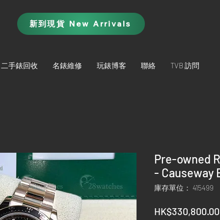
新到現貨 New Arrivals
二手錶回收
名錶維修
玩錶博客
聯絡
TVB 訪問
Pre-owned R
- Causeway 
庫存單位： 415499
HK$330,800.00