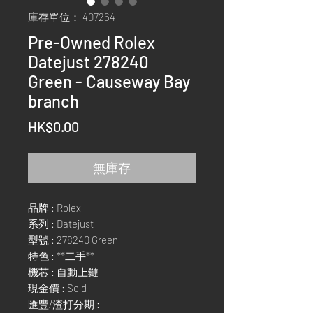
庫存單位： 407264
Pre-Owned Rolex
Datejust 278240
Green - Causeway Bay
branch
價
HK$0.00
格
無庫存
品牌 : Rolex
系列 : Datejust
型號 : 278240 Green
特色 : **二手**
機芯 : 自動上鏈
現金價 : Sold
匯豐/渣打分期 :