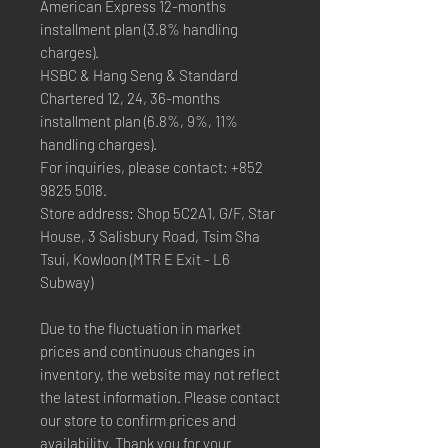
American Express 12-months
installment plan (3.8% handling
charges).
HSBC & Hang Seng & Standard
Chartered 12, 24, 36-months
installment plan (6.8%, 9%, 11%
handling charges).
For inquiries, please contact: +852
9825 5018.
Store address: Shop 5C2A1, G/F, Star
House, 3 Salisbury Road, Tsim Sha
Tsui, Kowloon (MTR E Exit - L6
Subway)
Due to the fluctuation in market
prices and continuous changes in
inventory, the website may not reflect
the latest information. Please contact
our store to confirm prices and
availability. Thank you for your