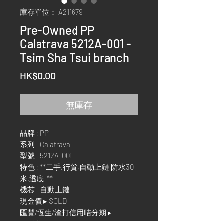
庫存單位： A211679
Pre-Owned PP
Calatrava 5212A-001 -
Tsim Sha Tsui branch
價
HK$0.00
格
無庫存
品牌 : PP
系列 : Calatrava
型號 : 5212A-001
特色 : **二手,行貨,自動上鏈,防水30
米,透底 **
機芯 : 自動上鏈
現金價 ▸ SOLD
匯豐/恆生/渣打信用咭分期 ▸