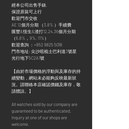
經本公司出售手錶,
保證原裝可上行
歡迎門市交收
AE 12個月分期 （3.8% ）手續費
匯豐&恆生&渣打12,24,36個月分期
（6.8%，9%, 11%）
歡迎查詢 ：+852 9825 5018
門市地址: 尖沙咀梳士巴利道3號星
光行地下5C2A1號
【由於市場價格的浮動與及庫存的持
續變動，網站未必能夠反映最新狀
況。請聯絡本店確認價錢及庫存，敬
請體諒。】
All watches sold by our company are
guaranteed to be authenticated.
Inquiry at one of our shops are
welcome.