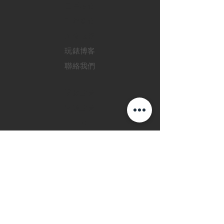
二手名錶
訂購新錶
​維修服務
玩錶博客
聯絡我們
退款政策
私隱政策
FAQ
INSTAGRAM
FACEBOOK
28 Watches 手機程
式