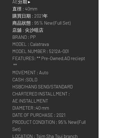
AE分期 ▸
直徑 : 40mm
購買日期 : 2021年
商品狀態 : 95% New (Full Set)
店舖 : 尖沙咀店
BRAND : PP
MODEL : Calatrava
MODEL NUMBER : 5212A-001
FEATURES: ** Pre-Owned,AD reciept
**
MOVEMENT : Auto
CASH :SOLD
HSBC/HANG SENG/STANDARD
CHARTERED INSTALLMENT :
AE INSTALLMENT
DIAMETER :40 mm
DATE OF PURCHASE : 2021
PRODUCT CONDITION : 95% New (Full
Set)
LOCATION : Tsim Sha Tsui branch