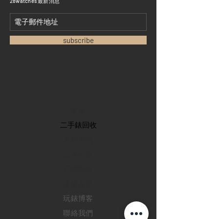
​28watches 最新消息
subscribe
首頁
​二手錶回收
​名錶系列
二手名錶
訂購新錶
​維修服務
玩錶博客
聯絡我們