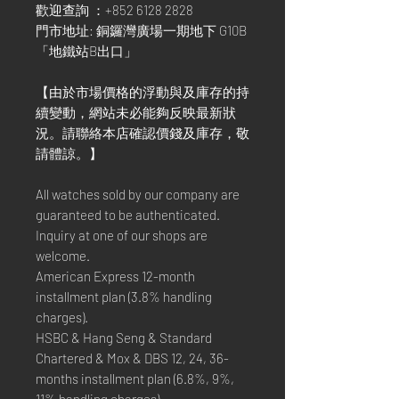
歡迎查詢 ：+852 6128 2828
門市地址: 銅鑼灣廣場一期地下 G10B
「地鐵站B出口」
【由於市場價格的浮動與及庫存的持
續變動，網站未必能夠反映最新狀
況。請聯絡本店確認價錢及庫存，敬
請體諒。】
All watches sold by our company are
guaranteed to be authenticated.
Inquiry at one of our shops are
welcome.
American Express 12-month
installment plan (3.8% handling
charges).
HSBC & Hang Seng & Standard
Chartered & Mox & DBS 12, 24, 36-
months installment plan (6.8%, 9%,
11% handling charges).