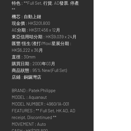
特色 : **Full Set, 行貨, AD發票, 停產
**
機芯 : 自動上鏈
現金價 : HK$201,800
AE分期 : HK$17,456 x 12月
東亞信用咭分期 : HK$9,039 x 24月
匯豐/恆生/渣打/Mox/星展分期 :
HK$6,222 x 36月
直徑 : 30mm
購買日期 : 2000年03月
商品狀態 : 95% New (Full Set)
店鋪 : 銅鑼灣店
BRAND : Patek Philippe
MODEL : Aquanaut
MODEL NUMBER : 4960/1A-001
FEATURES : ** Full Set, HK AD, AD
receipt, Discontinued **
MOVEMENT : Auto
CASH : HK$201,800