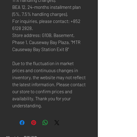
BEA 12, 24-months installment plan
(5%, 7.5% handling charges).
For inquiries, please contact: +852
6128 2828.
Store address: G10B, Basement,
Phase 1, Causeway Bay Plaza. "MTR
Causeway Bay Station Exit B"
Due to the fluctuation in market
prices and continuous changes in
inventory, the website may not reflect
the latest information. Please contact
our store to confirm prices and
availability. Thank you for your
understanding.