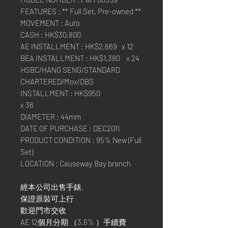
FEATURES : ** Full Set, Pre-owned **
MOVEMENT : Auto
CASH : HK$30,800
AE INSTALLMENT : HK$2,669 x 12
BEA INSTALLMENT : HK$1,380 x 24
HSBC/HANG SENG/STANDARD
CHARTERED/Mox/DBS
INSTALLMENT : HK$950
x 36
DIAMETER : 44mm
DATE OF PURCHASE : DEC2011
PRODUCT CONDITION : 95% New (Full
Set)
LOCATION : Causeway Bay branch
經本公司出售手錶,
保證原裝可上行
歡迎門市交收
AE 12個月分期 （3.8% ）手續費