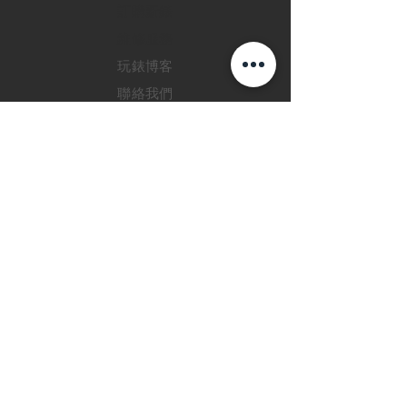
訂購新錶
​維修服務
玩錶博客
聯絡我們
退款政策
私隱政策
FAQ
INSTAGRAM
FACEBOOK
28 Watches 手機程
式