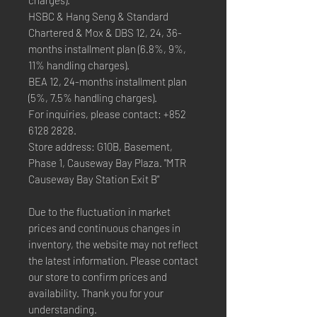
HSBC & Hang Seng & Standard
Chartered & Mox & DBS 12, 24, 36-
months installment plan (6.8%, 9%,
11% handling charges).
BEA 12, 24-months installment plan
(5%, 7.5% handling charges).
For inquiries, please contact: +852
6128 2828.
Store address: G10B, Basement,
Phase 1, Causeway Bay Plaza. "MTR
Causeway Bay Station Exit B"
Due to the fluctuation in market
prices and continuous changes in
inventory, the website may not reflect
the latest information. Please contact
our store to confirm prices and
availability. Thank you for your
understanding.