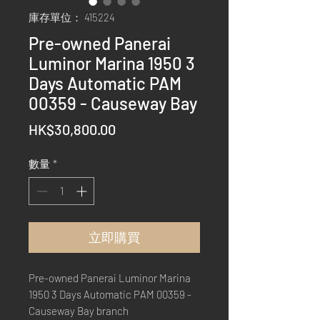
庫存單位： 415224
Pre-owned Panerai
Luminor Marina 1950 3
Days Automatic PAM
00359 - Causeway Bay
價
HK$30,800.00
格
數量
*
立即購買
Pre-owned Panerai Luminor Marina
1950 3 Days Automatic PAM 00359 -
Causeway Bay branch