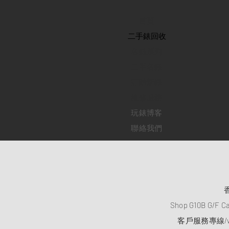
首頁
​二手錶回收
​名錶系列
二手名錶
訂購新錶
​維修服務
玩錶博客
聯絡我們
Shop G10B G/F C
客戶服務專線/wh