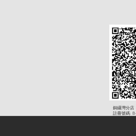
​銅纙灣分店
註冊號碼: B-B