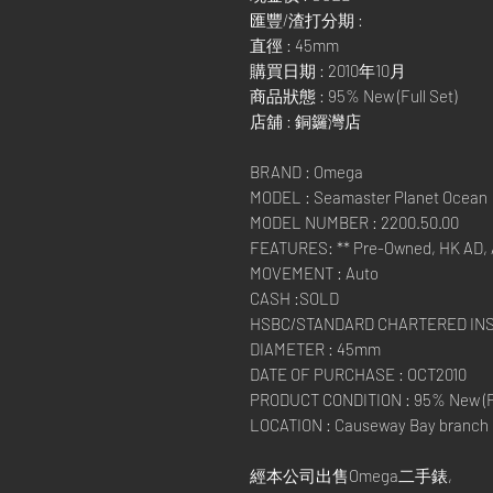
匯豐/渣打分期 :
直徑 : 45mm
購買日期 : 2010年10月
商品狀態 : 95% New (Full Set)
店舖 : 銅鑼灣店
BRAND : Omega
MODEL : Seamaster Planet Ocean
MODEL NUMBER : 2200.50.00
FEATURES: ** Pre-Owned, HK AD, A
MOVEMENT : Auto
CASH :SOLD
HSBC/STANDARD CHARTERED IN
DIAMETER : 45mm
DATE OF PURCHASE : OCT2010
PRODUCT CONDITION : 95% New (Fu
LOCATION : Causeway Bay branch
經本公司出售Omega二手錶,