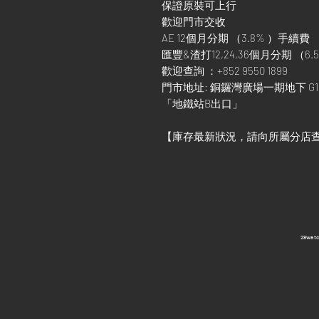
保證原裝可上行
歡迎門市交收
AE 12個月分期 （3.8% ）手續費
匯豐&渣打12,24,36個月分期 （6.5
歡迎查詢 ：+852 9550 1899
門市地址: 銅鑼灣廣場一期地下 G1
「地鐵站B出口」
【庫存最新狀況，請向所屬分店
​28wa