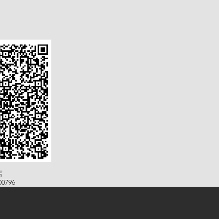
店
0796