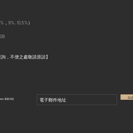
%，9%, 10.5%）
0B
查詢，不便之處敬請原諒】
su
tches 最新消息