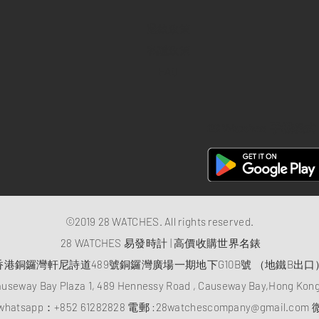
退款政策
私隱政策
FAQ
28 Watches 手機程式
©2019 28 WATCHES. All rights reserved.
28 WATCHES 易發時計 | 高價收購世界名錶
香港銅鑼灣軒尼詩道489號銅鑼灣廣場一期地下G10B號 （地鐵B出口
auseway Bay Plaza 1, 489 Hennessy Road , Causeway Bay,Hong Ko
atsapp：
+852 61282828
電郵 :
28watchescompany@gmail.com
微