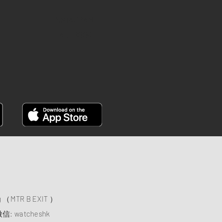
INSTAGRAM
FACEBOOK
）
ng （MTR B EXIT ）
信: watcheshk