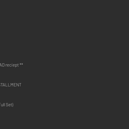
D reciept **
STALLMENT
ll Set)