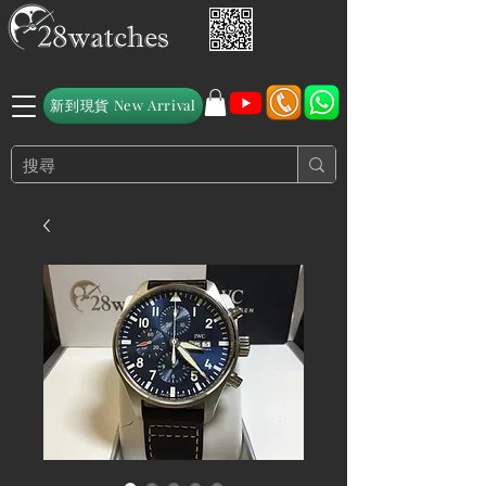
新到現貨 New Arrival