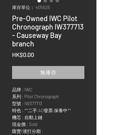
庫存單位： 405626
Pre-Owned IWC Pilot
Chronograph IW377713
- Causeway Bay
branch
價
HK$0.00
格
無庫存
品牌 : IWC
系列 : Pilot Chronograph
型號 : IW377713
特色 : **二手,AD發票,保養中**
機芯 : 自動上鏈
現金價 : Sold
匯豐/渣打分期 :