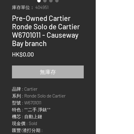
庫存單位： 404951
Pre-Owned Cartier
Ronde Solo de Cartier
W6701011 - Causeway
Bay branch
價
HK$0.00
格
無庫存
品牌 : Cartier
系列 : Ronde Solo de Cartier
型號 : W6701011
特色 : **二手,淨錶**
機芯 : 自動上鏈
現金價 : Sold
匯豐/渣打分期 :