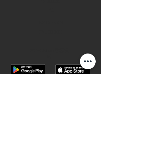
私隱政策
FAQ
INSTAGRAM
FACEBOOK
28 Watches 手機程
式
©2019 28 WATCHES. All rights reserved.
28 WATCHES 易發時計 | 高價收購世界名
錶
香港銅鑼灣軒尼詩道489號銅鑼灣廣場一
期地下G10B號 （地鐵B出口）