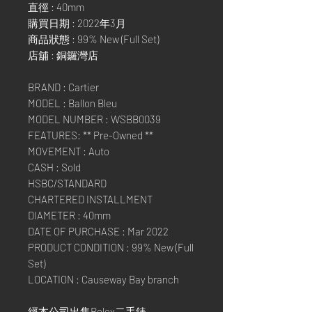
直徑 : 40mm
購買日期 : 2022年3月
商品狀態 : 99% New (Full Set)
店舖 : 銅鑼灣店
BRAND : Cartier
MODEL : Ballon Bleu
MODEL NUMBER : WSBB0039
FEATURES: ** Pre-Owned **
MOVEMENT : Auto
CASH : Sold
HSBC/STANDARD
CHARTERED INSTALLMENT
DIAMETER : 40mm
DATE OF PURCHASE : Mar 2022
PRODUCT CONDITION : 99% New (Full
Set)
LOCATION : Causeway Bay branch
經本公司出售Rolex二手錶,