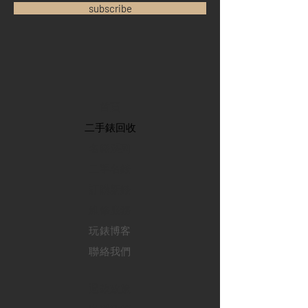
subscribe
首頁
​二手錶回收
​名錶系列
二手名錶
訂購新錶
​維修服務
玩錶博客
聯絡我們
退款政策