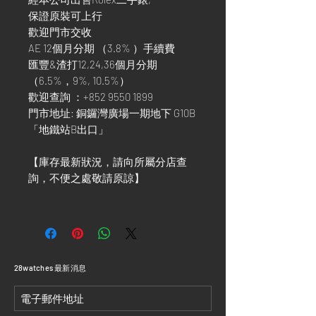
保證原裝可上行
歡迎門市交收
AE 12個月分期 （3.8% ）手續費
匯豐&渣打12,24,36個月分期
（6.5%，9%, 10.5%）
歡迎查詢 ：+852 9550 1899
門市地址: 銅鑼灣廣場一期地下 G10B
「地鐵站B出口」
【庫存最新狀況，請向所屬分店查
詢，不便之處敬請原諒】
​28watches 最新消息