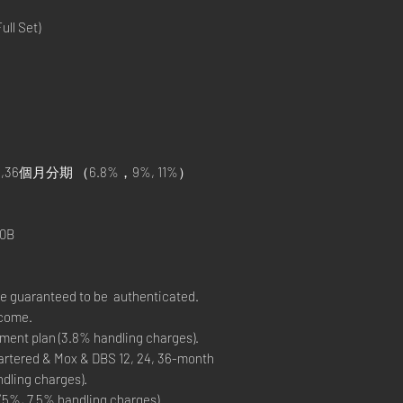
ll Set)
,36個月分期 （6.8%，9%, 11%）
）
0B
re guaranteed to be authenticated.
lcome.
ment plan (3.8% handling charges).
rtered & Mox & DBS 12, 24, 36-month
ndling charges).
 (5%, 7.5% handling charges).