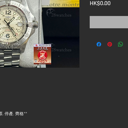
價
HK$0.00
格
發票, 停產, 齊格**