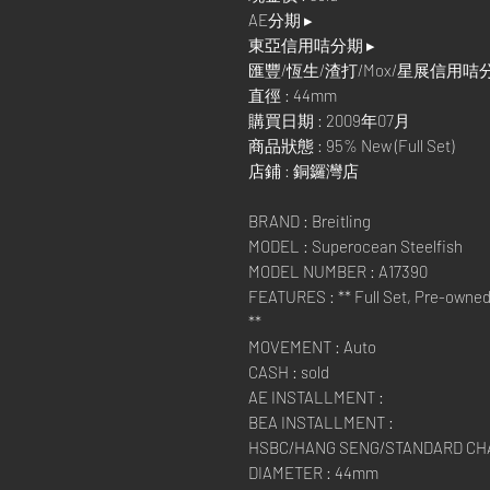
AE分期 ▸
東亞信用咭分期 ▸
匯豐/恆生/渣打/Mox/星展信用咭
直徑 : 44mm
購買日期 : 2009年07月
商品狀態 : 95% New (Full Set)
店鋪 : 銅鑼灣店
BRAND : Breitling
MODEL : Superocean Steelfish
MODEL NUMBER : A17390
FEATURES : ** Full Set, Pre-owned,
**
MOVEMENT : Auto
CASH : sold
AE INSTALLMENT :
BEA INSTALLMENT :
HSBC/HANG SENG/STANDARD CH
DIAMETER : 44mm