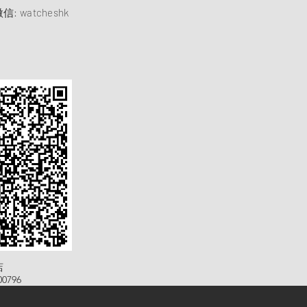
信: watcheshk
店
0796