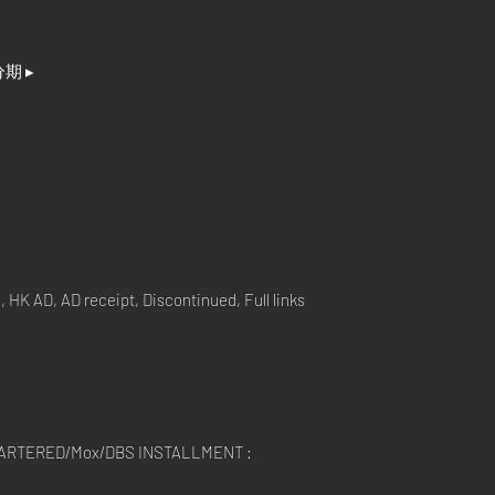
分期 ▸
 HK AD, AD receipt, Discontinued, Full links
ARTERED/Mox/DBS INSTALLMENT :