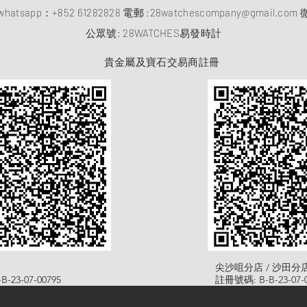
atsapp：
+852 61282828
電郵 :
28watchescompany@gmail.com
微
​公眾號: 28WATCHES易發時計
貴金屬及寶石交易商註冊
尖沙咀分店 / 沙田分
-23-07-00795
註冊號碼: B-B-23-07-0