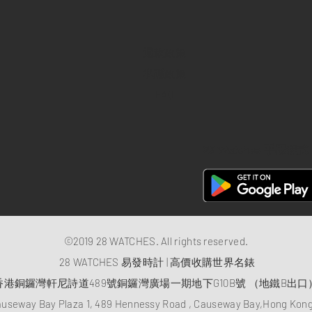
退款政策
私隱政策
FAQ
28 Watches 手機程式
©2019 28 WATCHES. All rights reserved.
28 WATCHES 易發時計 | 高價收購世界名錶
香港銅鑼灣軒尼詩道489號銅鑼灣廣場一期地下G10B號 （地鐵B出口
auseway Bay Plaza 1, 489 Hennessy Road , Causeway Bay,Hong Ko