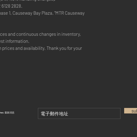
2 6128 2828.
hase 1, Causeway Bay Plaza. "MTR Causeway
rices and continuous changes in inventory,
est information.
 prices and availability. Thank you for your
su
tches 最新消息