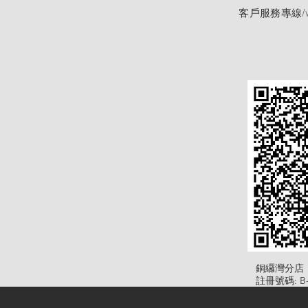
客戶服務專線/wh
​銅纙灣分店
註冊號碼: B-B