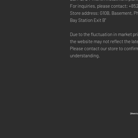
For inquiries, please contact: +85
Store address: G10B, Basement, P
Bay Station Exit B"
Due to the fluctuation in market p
the website may not reflect the lat
Please contact our store to confirm
understanding.
​28wa