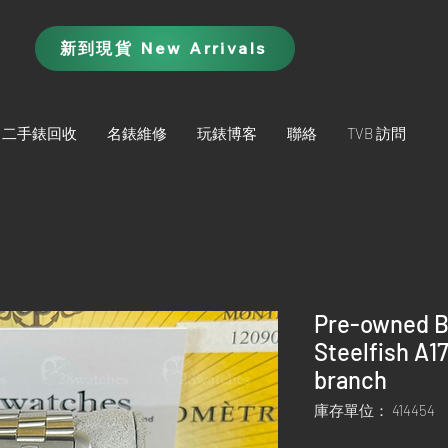
新到現貨 New Arrivals
二手錶回收
名錶維修
玩錶博客
聯絡
TVB 訪問
Pre-owned B
Steelfish A1
branch
庫存單位： 414454