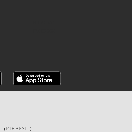
INSTAGRAM
FACEBOOK
）
ng （MTR B EXIT ）