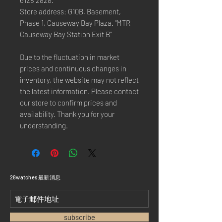
6128 2828.
Store address: G10B, Basement,
Phase 1, Causeway Bay Plaza. "MTR
Causeway Bay Station Exit B"
Due to the fluctuation in market
prices and continuous changes in
inventory, the website may not reflect
the latest information. Please contact
our store to confirm prices and
availability. Thank you for your
understanding.
​28watches 最新消息
subscribe