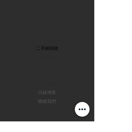
首頁
​二手錶回收
​名錶系列
二手名錶
訂購新錶
​維修服務
玩錶博客
聯絡我們
退款政策
私隱政策