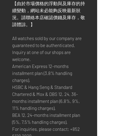
【由於市場價格的浮動與及庫存的持
續變動，網站未必能夠反映最新狀
況。請聯絡本店確認價錢及庫存，敬
請體諒。】
All watches sold by our company are
guaranteed to be authenticated.
Inquiry at one of our shops are
welcome.
American Express 12-months
installment plan (3.8% handling
charges).
HSBC & Hang Seng & Standard
Chartered & Mox & DBS 12, 24, 36-
months installment plan (6.8%, 9%,
11% handling charges).
BEA 12, 24-months installment plan
(5%, 7.5% handling charges).
For inquiries, please contact: +852