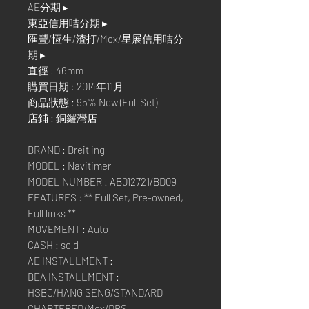
AE分期 ▸
東亞信用咭分期 ▸
匯豐/恆生/渣打/Mox/星展信用咭分
期 ▸
直徑 : 46mm
購買日期 : 2014年11月
商品狀態 : 95% New (Full Set)
店鋪 : 銅鑼灣店
BRAND : Breitling
MODEL : Navitimer
MODEL NUMBER : AB012721/BD09
FEATURES : ** Full Set, Pre-owned,
Full links **
MOVEMENT : Auto
CASH : sold
AE INSTALLMENT :
BEA INSTALLMENT :
HSBC/HANG SENG/STANDARD
CHARTERED/Mox/DBS