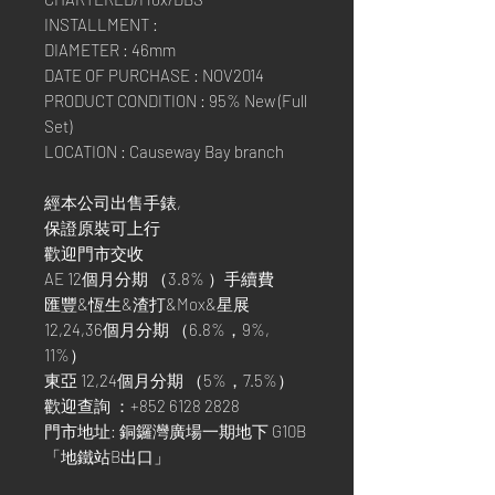
INSTALLMENT :
DIAMETER : 46mm
DATE OF PURCHASE : NOV2014
PRODUCT CONDITION : 95% New (Full
Set)
LOCATION : Causeway Bay branch
經本公司出售手錶,
保證原裝可上行
歡迎門市交收
AE 12個月分期 （3.8% ）手續費
匯豐&恆生&渣打&Mox&星展
12,24,36個月分期 （6.8%，9%,
11%）
東亞 12,24個月分期 （5%，7.5%）
歡迎查詢 ：+852 6128 2828
門市地址: 銅鑼灣廣場一期地下 G10B
「地鐵站B出口」