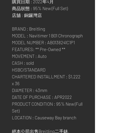
購買日期 : 2022年4月
商品狀態 : 95% New (Full Set)
店舖 : 銅鑼灣店
BRAND : Breitling
MODEL : Navitimer 1 B01 Chronograph
MODEL NUMBER : AB0138241C1P1
FEATURES: ** Pre-Owned **
MOVEMENT : Auto
CASH : sold
HSBC/STANDARD
CHARTERED INSTALLMENT : $1,222
x 36
DIAMETER : 43mm
DATE OF PURCHASE : APR2022
PRODUCT CONDITION : 95% New (Full
Set)
LOCATION : Causeway Bay branch
經本公司出售Breitling二手錶,