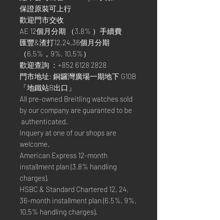
保證原裝可上行
歡迎門市交收
AE 12個月分期 （3.8% ）手續費
匯豐&渣打12,24,36個月分期
（6.5%，9%, 10.5%）
歡迎查詢 ：+852 6128 2828
門市地址: 銅鑼灣廣場一期地下 G10B
「地鐵站B出口」
All pre-owned Breitling watches sold
by our company are guaranted to be
authenticated.
Inquery at one of our shops are
welcome.
American Express 12-month
installment plan (3.8% handling
charges).
HSBC & Standard Chartered 12, 24,
36-month installment plan (6.5%, 9%,
10.5% handling charges).