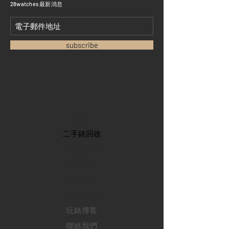
​28watches 最新消息
subscribe
首頁
​二手錶回收
​名錶系列
二手名錶
訂購新錶
​維修服務
玩錶博客
聯絡我們