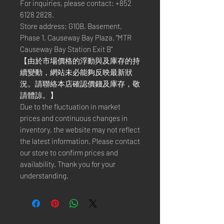
For inquiries, please contact: +852
6128 2828.
Store address: G10B, Basement,
Phase 1, Causeway Bay Plaza. "MTR
Causeway Bay Station Exit B"
【由於市場價格的浮動與及庫存的持
續變動，網站未必能夠反映最新狀
況。請聯絡本店確認價錢及庫存，敬
請體諒。】
Due to the fluctuation in market
prices and continuous changes in
inventory, the website may not reflect
the latest information. Please contact
our store to confirm prices and
availability. Thank you for your
understanding.