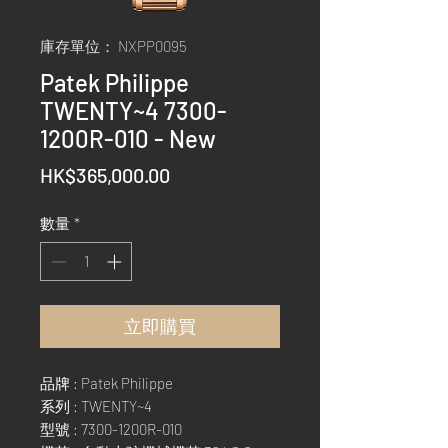
庫存單位： NXPP0095
Patek Philippe
TWENTY~4 7300-
1200R-010 - New
價
HK$365,000.00
格
數量
*
立即購買
品牌 : Patek Philippe
系列 : TWENTY~4
型號 : 7300-1200R-010