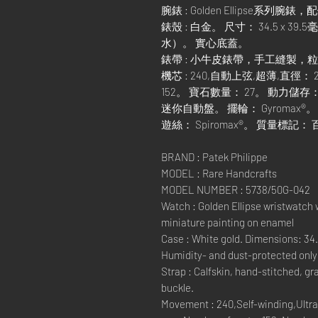
腕錶 : Golden Ellipse
錶殼 : 白金。 尺寸： 34.5 x 3
水）。 實心底蓋。
錶帶 : 小牛皮錶帶，手工縫製，
機芯 : 240,自動上弦,超薄,直徑：
152。 寶石數量： 27。 動力儲存
迷你自動盤。 擺輪： Gyromax®
遊絲： Spiromax®。 質量標記
BRAND : Patek Philippe
MODEL : Rare Handcrafts
MODEL NUMBER : 5738/50G-042
Watch : Golden Ellipse wristwatch 
miniature painting on enamel
Case : White gold. Dimensions: 34
Humidity- and dust-protected only 
Strap : Calfskin, hand-stitched, g
buckle.
Movement : 240,Self-winding,Ultra