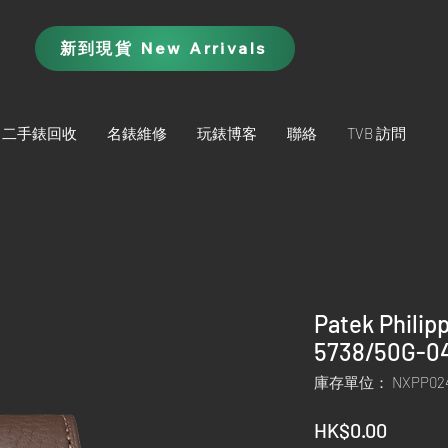
新到現貨 New Arrivals
二手錶回收
名錶維修
玩錶博客
聯絡
TVB 訪問
Patek Philip
5738/50G-0
庫存單位： NXPP02
價
HK$0.00