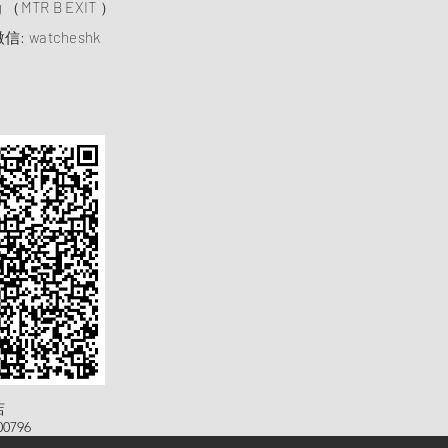
ng （MTR B EXIT ）
信: watcheshk
店
0796