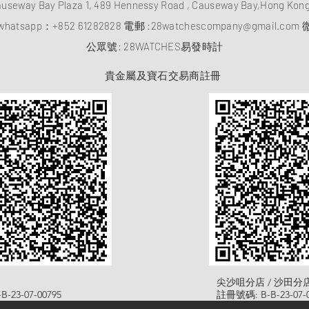
auseway Bay Plaza 1, 489 Hennessy Road , Causeway Bay,Hong Ko
atsapp：
+852 61282828
電郵 :
28watchescompany@gmail.com
微
​公眾號: 28WATCHES易發時計
貴金屬及寶石交易商註冊
尖沙咀分店 / 沙田分
-23-07-00795
註冊號碼: B-B-23-07-0