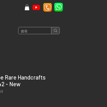
pe Rare Handcrafts
42 - New
48