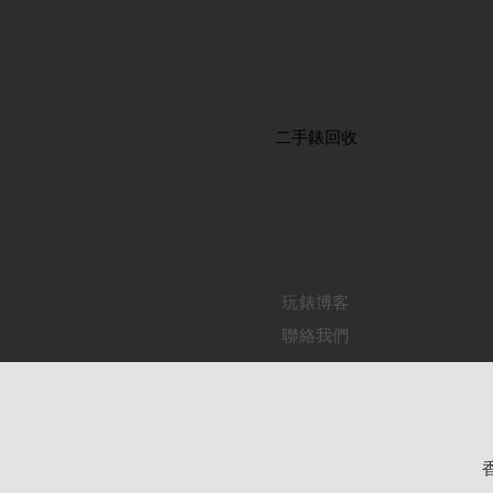
首頁
​二手錶回收
​名錶系列
二手名錶
訂購新錶
​維修服務
玩錶博客
聯絡我們