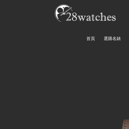
首頁
選購名錶