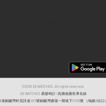
退款政策
私隱政策
FAQ
28 Watches 手機程式
©2019 28 WATCHES. All rights reserved.
28 WATCHES 易發時計 | 高價收購世界名錶
香港銅鑼灣軒尼詩道489號銅鑼灣廣場一期地下G10B號 （地鐵B出口