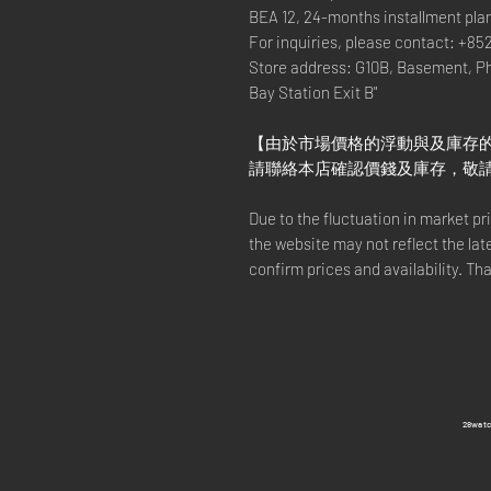
BEA 12, 24-months installment pla
For inquiries, please contact: +85
Store address: G10B, Basement, P
Bay Station Exit B"
【由於市場價格的浮動與及庫存
請聯絡本店確認價錢及庫存，敬
Due to the fluctuation in market p
the website may not reflect the lat
confirm prices and availability. Th
​28wa