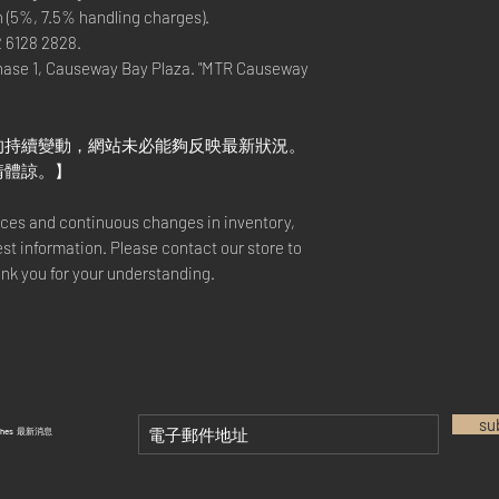
n (5%, 7.5% handling charges).
2 6128 2828.
hase 1, Causeway Bay Plaza. "MTR Causeway
的持續變動，網站未必能夠反映最新狀況。
請體諒。】
rices and continuous changes in inventory,
est information. Please contact our store to
ank you for your understanding.
su
tches 最新消息