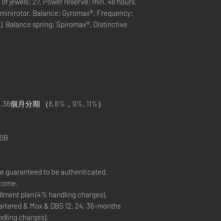
f jewels: 27. Power reserve: min. 48 hours.
r minirotor. Balance: Gyromax®. Frequency:
). Balance spring: Spiromax®. Distinctive
,36個月分期 （6.8%，9%, 11%）
）
0B
re guaranteed to be authenticated.
lcome.
lment plan (4% handling charges).
rtered & Mox & DBS 12, 24, 36-months
ndling charges).