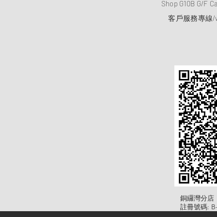
Shop G10B G/F C
客戶服務專線/wh
​銅纙灣分店
註冊號碼: B-B