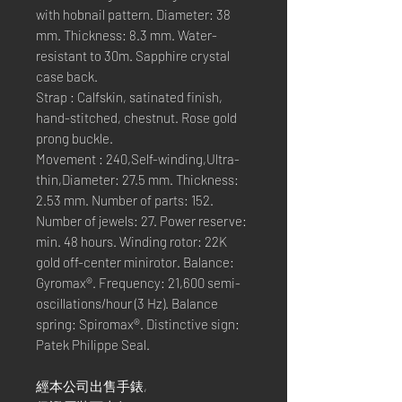
with hobnail pattern. Diameter: 38
mm. Thickness: 8.3 mm. Water-
resistant to 30m. Sapphire crystal
case back.
Strap : Calfskin, satinated finish,
hand-stitched, chestnut. Rose gold
prong buckle.
Movement : 240,Self-winding,Ultra-
thin,Diameter: 27.5 mm. Thickness:
2.53 mm. Number of parts: 152.
Number of jewels: 27. Power reserve:
min. 48 hours. Winding rotor: 22K
gold off-center minirotor. Balance:
Gyromax®. Frequency: 21,600 semi-
oscillations/hour (3 Hz). Balance
spring: Spiromax®. Distinctive sign:
Patek Philippe Seal.
經本公司出售手錶,