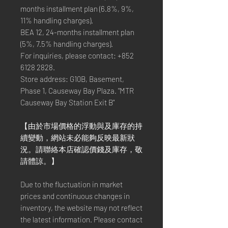
months installment plan (6.8%, 9%,
11% handling charges).
BEA 12, 24-months installment plan
(5%, 7.5% handling charges).
For inquiries, please contact: +852
6128 2828.
Store address: G10B, Basement,
Phase 1, Causeway Bay Plaza. "MTR
Causeway Bay Station Exit B"
【由於市場價格的浮動與及庫存的持
續變動，網站未必能夠反映最新狀
況。請聯絡本店確認價錢及庫存，敬
請體諒。】
Due to the fluctuation in market
prices and continuous changes in
inventory, the website may not reflect
the latest information. Please contact