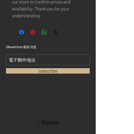
our store to confirm prices and
availability. Thank you for your
understanding.
​28watches 最新消息
subscribe
首頁
​二手錶回收
​名錶系列