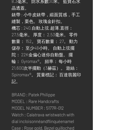
8.3毫米。 防水系數30米。 藍寶石水
晶透蓋。
錶帶 : 小牛皮錶帶，緞面質感，手工
縫製，栗色。 玫瑰金針扣。
機芯 : 240,自動上弦,超薄,直徑：
27.5毫米。 厚度： 2.53毫米。 零件
數量： 152。 寶石數量： 27。 動力
儲存： 至少48小時。 自動上弦擺
陀： 22K金偏心迷你自動盤。 擺
輪： Gyromax®。 頻率： 每小時
21,600次半擺動（3赫茲）。 遊絲：
Spiromax®。 質量標記： 百達翡麗印
記。
BRAND : Patek Philippe
MODEL : Rare Handcrafts
MODEL NUMBER : 5177R-012
Watch : Calatrava wristwatch with
dial incloisonnéandflinquéenamel
Case : Rose gold. Bezel guilloched