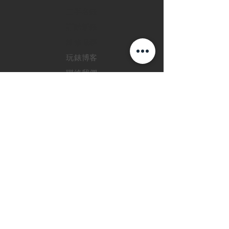
二手名錶
訂購新錶
​維修服務
玩錶博客
聯絡我們
退款政策
私隱政策
FAQ
INSTAGRAM
FACEBOOK
28 Watches 手機程
式