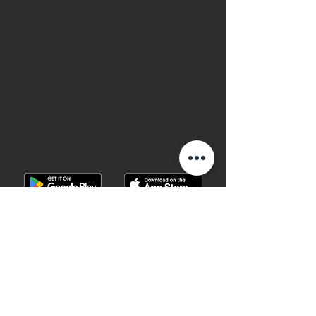
退款政策
私隱政策
FAQ
INSTAGRAM
FACEBOOK
28 Watches 手機程
式
©2019 28 WATCHES. All rights reserved.
28 WATCHES 易發時計 | 高價收購世界名
錶
香港銅鑼灣軒尼詩道489號銅鑼灣廣場一