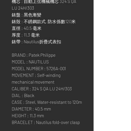
機芯 : 自動上弦機械機芯 324 S QA
LU 24H/303
錶盤 : 黑色漸變
錶殼 : 不銹鋼款式, 防水係數120米
直徑 : 40.5 毫米
厚度 : 11.3 毫米
錶帶 : Nautilus折疊式表扣
BRAND : Patek Philippe
MODEL : NAUTILUS
MODEL NUMBER : 5726A-001
MOVEMENT : Self-winding
mechanical movement
CALIBER : 324 S QA LU 24H/303
DIAL : Black
CASE : Steel, Water-resistant to 120m
DIAMETER : 40.5 mm
HEIGHT : 11.3 mm
BRACELET : Nautilus fold-over clasp