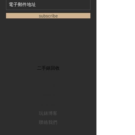
subscribe
首頁
​二手錶回收
​名錶系列
二手名錶
訂購新錶
​維修服務
玩錶博客
聯絡我們