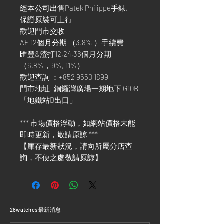
經本公司出售Patek Philippe手錶,
保證原裝可上行
歡迎門市交收
AE 12個月分期 （3.8% ）手續費
匯豐&渣打12,24,36個月分期
（6.8%，9%, 11%）
歡迎查詢 ：+852 9550 1899
門市地址: 銅鑼灣廣場一期地下 G10B
「地鐵站B出口」
*** 市場價格浮動，如網站價格未能
即時更新，敬請原諒 ***
【庫存最新狀況，請向所屬分店查
詢，不便之處敬請原諒】
​28watches 最新消息