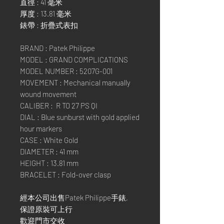
直徑 : 41 毫米
厚度 : 13.81 毫米
錶帶 : 折疊式表扣
BRAND : Patek Philippe
MODEL : GRAND COMPLICATIONS
MODEL NUMBER : 5207G-001
MOVEMENT : Mechanical manually
wound movement
CALIBER : R TO 27 PS QI
DIAL : Blue sunburst with gold applied
hour markers
CASE : White Gold
DIAMETER : 41 mm
HEIGHT : 13.81 mm
BRACELET : Fold-over clasp
經本公司出售Patek Philippe手錶,
保證原裝可上行
歡迎門市交收