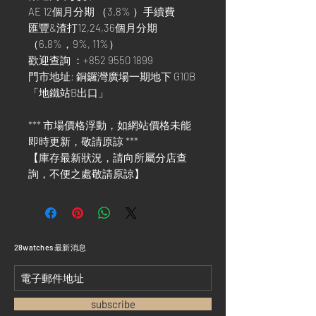
AE 12個月分期 （3.8% ）手續費
匯豐&渣打12,24,36個月分期
（6.8%，9%, 11%）
歡迎查詢 ：+852 9550 1899
門市地址: 銅鑼灣廣場一期地下 G10B
「地鐵站B出口」
*** 市場價格浮動，如網站價格未能
即時更新，敬請原諒 ***
【庫存最新狀況，請向所屬分店查
詢，不便之處敬請原諒】
​28watches 最新消息
subscribe