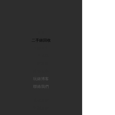
首頁
​二手錶回收
​名錶系列
二手名錶
訂購新錶
​維修服務
玩錶博客
聯絡我們
退款政策
私隱政策