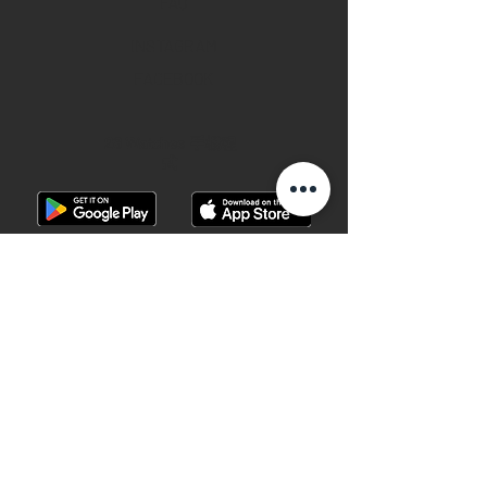
FAQ
INSTAGRAM
FACEBOOK
28 Watches 手機程
式
©2019 28 WATCHES. All rights reserved.
28 WATCHES 易發時計 | 高價收購世界名
錶
香港銅鑼灣軒尼詩道489號銅鑼灣廣場一
期地下G10B號 （地鐵B出口）
Shop G10B G/F Causeway Bay Plaza 1, 489