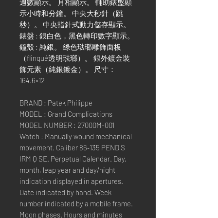
週數顯示。 月相顯示。 輔助錶盤顯
示小時和分鐘。 中央大秒針（跳
秒）。 中央指針式動力儲存顯示。
錶盤 : 銀白色，黑色轉印數字顯示。
鐘殼 : 純銀。 綠色琺瑯雕飾面板
（flinqué透明琺瑯）。 銀外鍍金裝
飾元素（純銀鍍金）。 尺寸：
164.6×12
BRAND : Patek Philippe
MODEL : Grand Complications
MODEL NUMBER : 27000M-001
Watch : Manually wound mechanical
movement. Caliber 86‑135 PEND S
IRM Q SE. Perpetual Calendar. Day,
month, leap year and day/night
indication displayed in apertures.
Date indicated by hand. Week
number indicated by a mobile frame.
Moon phases. Hours and minutes