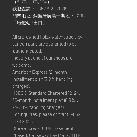
（6.8%，9%, 11%）
歡迎查詢 ：+852 6128 2828
門市地址: 銅鑼灣廣場一期地下 G10B
「地鐵站B出口」
All pre-owned Rolex watches sold by
our company are guaranted to be
authenticated.
Inquery at one of our shops are
welcome.
American Express 12-month
installment plan (3.8% handling
charges).
HSBC & Standard Chartered 12, 24,
36-month installment plan (6.8%，
9%, 11% handling charges).
For inquiries, please contact: +852
6128 2828.
Store address: G10B, Basement,
Phase 1, Causeway Bay Plaza. "MTR