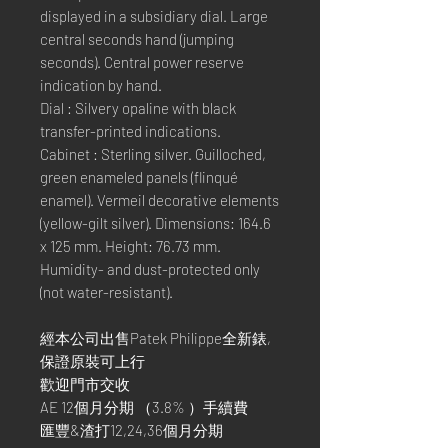
displayed in a subsidiary dial. Large
central seconds hand (jumping
seconds). Central power reserve
indication by hand.
Dial : Silvery opaline with black
transfer-printed indications.
Cabinet : Sterling silver. Guilloched,
green enameled panels (flinqué
enamel). Vermeil decorative elements
(yellow-gilt silver). Dimensions: 164.6
x 125 mm. Height: 76.73 mm.
Humidity- and dust-protected only
(not water-resistant).
經本公司出售Patek Philippe全新錶,
保證原裝可上行
歡迎門市交收
AE 12個月分期 （3.8% ）手續費
匯豐&渣打12,24,36個月分期