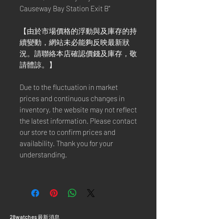
Causeway Bay Station Exit B"
【由於市場價格的浮動與及庫存的持
續變動，網站未必能夠反映最新狀
況。請聯絡本店確認價錢及庫存，敬
請體諒。】
Due to the fluctuation in market
prices and continuous changes in
inventory, the website may not reflect
the latest information. Please contact
our store to confirm prices and
availability. Thank you for your
understanding.
​28watches 最新消息