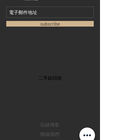
subscribe
首頁
​二手錶回收
​名錶系列
二手名錶
訂購新錶
​維修服務
玩錶博客
聯絡我們