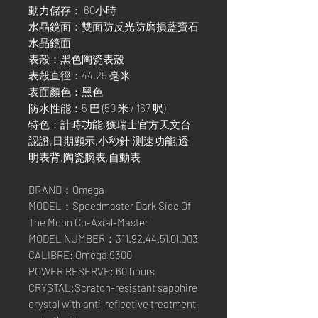
動力儲存： 60小時
水晶鏡面：雙面防反光防磨損藍寶石
水晶鏡面
表殼：黑色陶瓷表殼
表殼直徑：44.25 毫米
表面顏色：黑色
防水性能：5 巴 (50 米 / 167 呎)
特色：計時功能,獲瑞士官方天文台
認證,日期顯示,小秒針,测速功能,透
明表背,陶瓷腕表,自動表
BRAND：Omega
MODEL：Speedmaster Dark Side Of
The Moon Co-Axial-Master
MODEL NUMBER：311.92.44.51.01.003
CALIBRE: Omega 9300
POWER RESERVE: 60 hours
CRYSTAL:Scratch-resistant sapphire
crystal with anti-reflective treatment