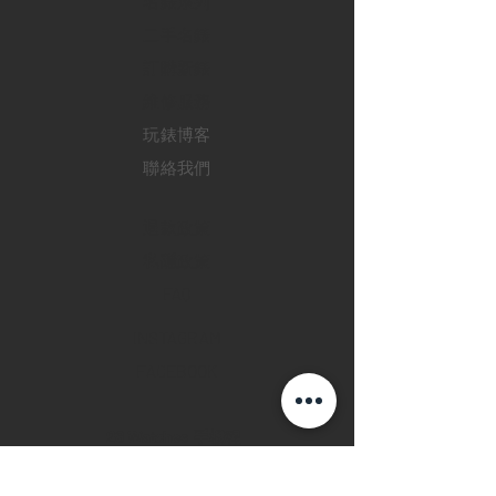
​名錶系列
二手名錶
訂購新錶
​維修服務
玩錶博客
聯絡我們
退款政策
私隱政策
FAQ
INSTAGRAM
FACEBOOK
28 Watches 手機程
式