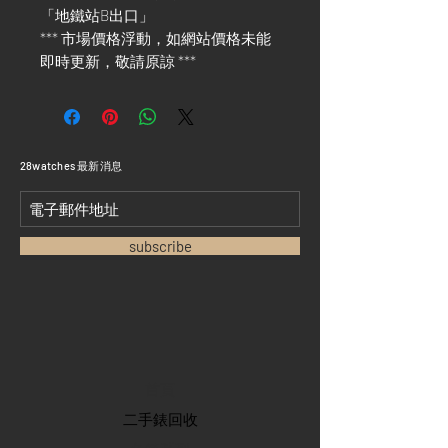
「地鐵站B出口」
*** 市場價格浮動，如網站價格未能
即時更新，敬請原諒 ***
​28watches 最新消息
subscribe
首頁
​二手錶回收