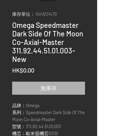
庫存單位： NXWO1479
Omega Speedmaster
Dark Side Of The Moon
Co-Axial-Master
311.92.44.51.01.003-
New
價
HK$0.00
格
無庫存
品牌：Omega
系列：Speedmaster Dark Side Of The
Moon Co-Axial-Master
型號：311.92.44.51.01.003
機芯：歐米茄機芯9300