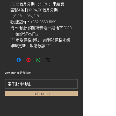
AE 12個月分期 （3.8% ）手續費
匯豐&渣打12,24,36個月分期
（6.8%，9%, 11%）
歡迎查詢 ：+852 9550 1899
門市地址: 銅鑼灣廣場一期地下 G10B
「地鐵站B出口」
*** 市場價格浮動，如網站價格未能
即時更新，敬請原諒 ***
​28watches 最新消息
subscribe