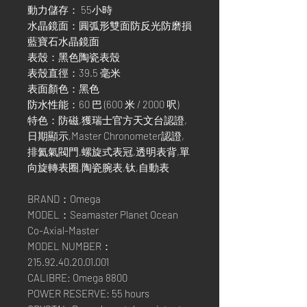
動力儲存： 55小時
水晶鏡面：圓弧形雙面防反光防磨損
藍寶石水晶鏡面
表殼：黑色陶瓷表殼
表殼直徑：39.5 毫米
表面顏色：黑色
防水性能：60 巴 (600 米 / 2000 呎)
特色：防磁,獲瑞士官方天文台認證,
日期顯示,Master Chronometer認證,
排氦氣閥門,螺旋式表冠,透明表背,單
向旋轉表圈,陶瓷腕表,钛,自動表
BRAND：Omega
MODEL：Seamaster Planet Ocean
Co-Axial-Master
MODEL NUMBER：
215.92.40.20.01.001
CALIBRE: Omega 8800
POWER RESERVE: 55 hours