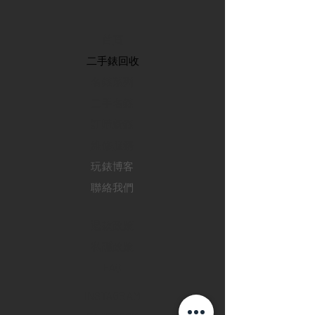
首頁
​二手錶回收
​名錶系列
二手名錶
訂購新錶
​維修服務
玩錶博客
聯絡我們
退款政策
私隱政策
FAQ
INSTAGRAM