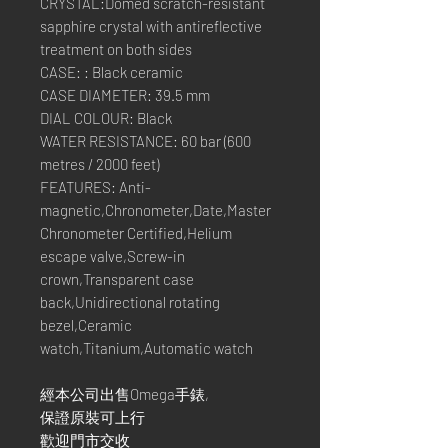
CRYSTAL:Domed scratch-resistant
sapphire crystal with antireflective
treatment on both sides
CASE: : Black ceramic
CASE DIAMETER: 39.5 mm
DIAL COLOUR: Black
WATER RESISTANCE: 60 bar (600
metres / 2000 feet)
FEATURES: Anti-
magnetic,Chronometer,Date,Master
Chronometer Certified,Helium
escape valve,Screw-in
crown,Transparent case
back,Unidirectional rotating
bezel,Ceramic
watch,Titanium,Automatic watch
經本公司出售Omega手錶,
保證原裝可上行
歡迎門市交收