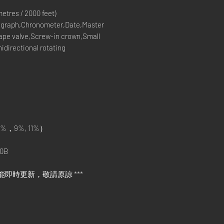
tres / 2000 feet)
graph,Chronometer,Date,Master
ape valve,Screw-in crown,Small
directional rotating
%，9%, 11%）
0B
能即時更新，敬請原諒 ***