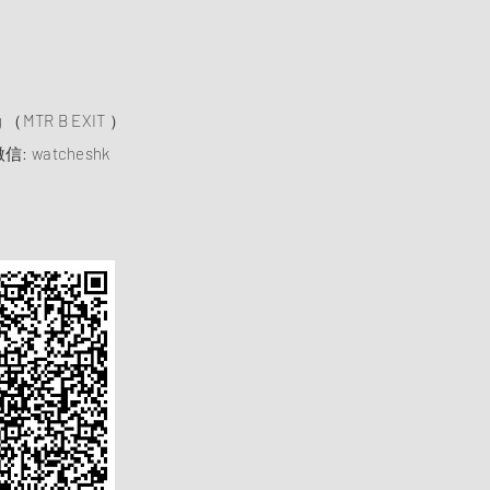
）
ng （MTR B EXIT ）
信: watcheshk