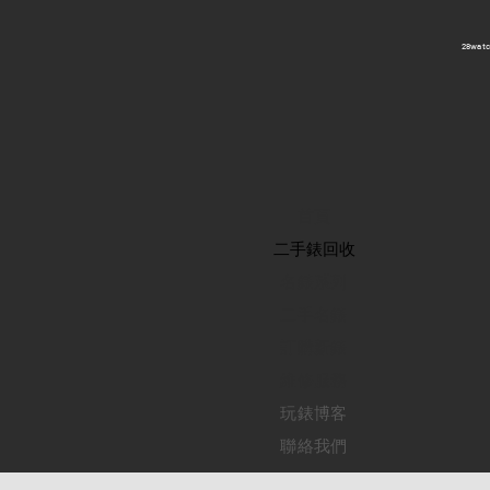
​28wa
首頁
​二手錶回收
​名錶系列
二手名錶
訂購新錶
​維修服務
玩錶博客
聯絡我們