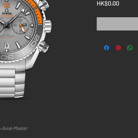
價
HK$0.00
格
Axial-Master