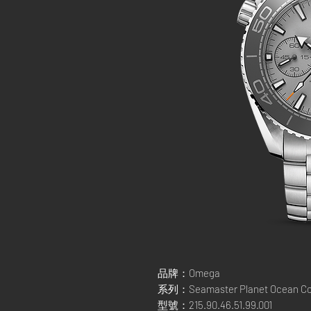
品牌：Omega
系列：Seamaster Planet Ocean Co-
型號：215.90.46.51.99.001