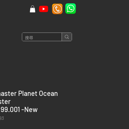
ster Planet Ocean
ster
.99.001 -New
83