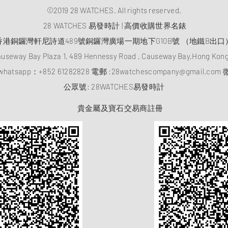
©2019 28 WATCHES. All rights reserved.
28 WATCHES 易發時計 | 高價收購世界名錶
香港銅鑼灣軒尼詩道489號銅鑼灣廣場一期地下G10B號 （地鐵B出口
auseway Bay Plaza 1, 489 Hennessy Road , Causeway Bay,Hong Ko
atsapp：
+852 61282828
電郵 :
28watchescompany@gmail.com
微
​公眾號: 28WATCHES易發時計
貴金屬及寶石交易商註冊