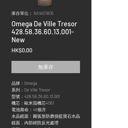
庫存單位： NXWO1805
Omega De Ville Tresor
428.58.36.60.13.001-
New
價
HK$0.00
格
無庫存
品牌：Omega
系列：De Ville Tresor
型號：428.58.36.60.13.001
機芯：歐米茄機芯4061
電池壽命：48個月
水晶鏡面：圓弧形防磨損藍寶石水晶
鏡面，內部經防反光處理