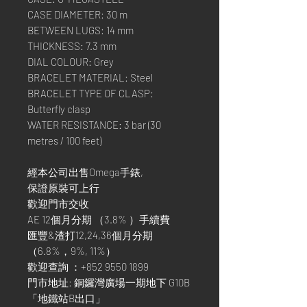
CASE DIAMETER: 30 m
BETWEEN LUGS: 14 mm
THICKNESS: 7.3 mm
DIAL COLOUR: Grey
BRACELET MATERIAL: Steel
BRACELET TYPE OF CLASP:
Butterfly clasp
WATER RESISTANCE: 3 bar (30
metres / 100 feet)
經本公司出售Omega手錶,
保證原裝可上行
歡迎門市交收
AE 12個月分期 （3.8% ）手續費
匯豐&渣打12,24,36個月分期
（6.8%，9%, 11%）
歡迎查詢 ：+852 9550 1899
門市地址: 銅鑼灣廣場一期地下 G10B
「地鐵站B出口」