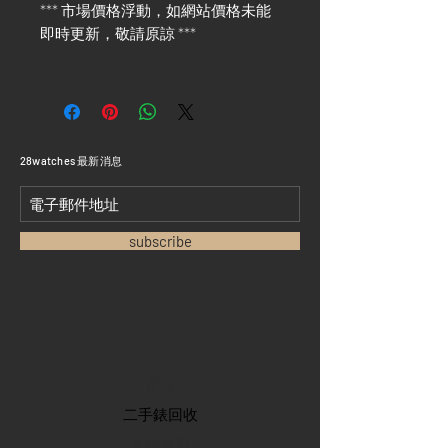
*** 市場價格浮動，如網站價格未能
即時更新，敬請原諒 ***
​28watches 最新消息
subscribe
首頁
​二手錶回收
​名錶系列