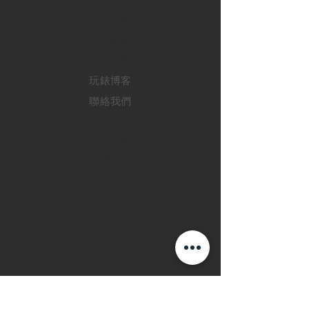
二手名錶
訂購新錶
​維修服務
玩錶博客
聯絡我們
退款政策
私隱政策
FAQ
INSTAGRAM
FACEBOOK
28 Watches 手機程
式