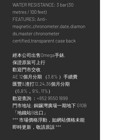
WATER RESISTANCE: 3 bar (30
metres / 100 feet)
FEATURES: Anti-
magnetic,chronometer,date,diamon
ds,master chronometer
certified,transparent case back
經本公司出售Omega手錶,
保證原裝可上行
歡迎門市交收
AE 12個月分期 （3.8% ）手續費
匯豐&渣打12,24,36個月分期
（6.8%，9%, 11%）
歡迎查詢 ：+852 9550 1899
門市地址: 銅鑼灣廣場一期地下 G10B
「地鐵站B出口」
*** 市場價格浮動，如網站價格未能
即時更新，敬請原諒 ***