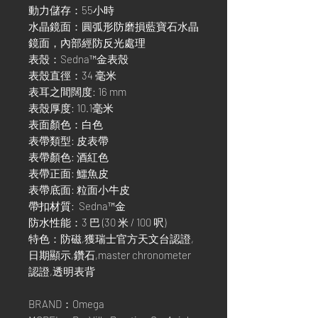
動力儲存：55小時
水晶鏡面：圓弧形防磨損藍寶石水晶
鏡面，內部經防反光處理
表殼：Sedna™金表殼
表殼直徑：34 毫米
表耳之間闊度: 16 mm
表殼厚度: 10.1毫米
表面顏色：白色
表帶類型: 皮表帶
表帶顏色: 酒紅色
表帶正面: 鱷魚皮
表帶底面: 粒面小牛皮
帶扣材質: Sedna™金
防水性能：3 巴 (30 米 / 100 呎)
特色：防磁,獲瑞士官方天文台認證,
日期顯示,鑽石,master chronometer
認證,透明表背
BRAND：Omega