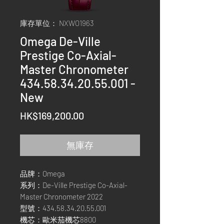
庫存單位： NXWO1963
Omega De-Ville
Prestige Co-Axial-
Master Chronometer
434.58.34.20.55.001 -
New
價
HK$169,200.00
格
無庫存
品牌：Omega
系列：De-Ville Prestige Co-Axial-
Master Chronometer 2022
型號：434.58.34.20.55.001
機芯：歐米茄機芯8800