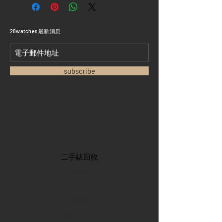
​28watches 最新消息
subscribe
首頁
​二手錶回收
​名錶系列
二手名錶
訂購新錶
​維修服務