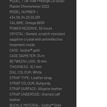
MODEL：De-Ville Prestige Co-Axial-
Master Chronometer 2022
MODEL NUMBER：
434.58.34.20.55.001
CALIBRE: Omega 8800
POWER RESERVE: 55 hours
CRYSTAL: Domed, scratch-resistant
sapphire crystal with antireflective
treatment inside
CASE: Sedna™ gold
CASE DIAMETER: 34 m
BETWEEN LUGS: 16 mm
THICKNESS: 10.1 mm
DIAL COLOUR: White
STRAP TYPE: Leather strap
STRAP COLOUR: Burgundy
STRAP SURFACE: Alligator leather
STRAP UNDERSIDE: Grained calf
leather
BUCKLE MATERIAL: Sedna™ Gold