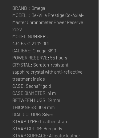
BRAND：Omega
MODEL：De-Ville Prestige Co-Axial-
Master Chronometer Power Reserve
2022
MODEL NUMBER：
434.53.41.21.02.001
CALIBRE: Omega 8810
POWER RESERVE: 55 hours
CRYSTAL: Scratch-resistant
sapphire crystal with anti-reflective
treatment inside
CASE: Sedna™ gold
CASE DIAMETER: 41 m
BETWEEN LUGS: 19 mm
THICKNESS: 10.8 mm
DIAL COLOUR: Silver
STRAP TYPE: Leather strap
STRAP COLOR: Burgundy
STRAP SURFACE: Alligator leather