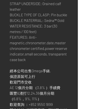
STRAP UNDERSIDE: Grained calf
leather
BUCKLE TYPE OF CLASP: Pin buckle
BUCKLE MATERRIAL: Sedna™ Gold
WATER RESISTANCE: 3 bar (30
metres / 100 feet)
FEATURES: Anti-
magnetic,chronometer,date,master
chronometer certified,power reserve
indicator,small seconds, transparent
case back
經本公司出售Omega手錶,
保證原裝可上行
歡迎門市交收
AE 12個月分期 （3.8% ）手續費
匯豐&渣打12,24,36個月分期
（6.8%，9%, 11%）
歡迎查詢 ：+852 9550 1899