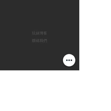
​名錶系列
二手名錶
訂購新錶
​維修服務
玩錶博客
聯絡我們
退款政策
私隱政策
FAQ
INSTAGRAM
FACEBOOK
28 Watches 手機程
式