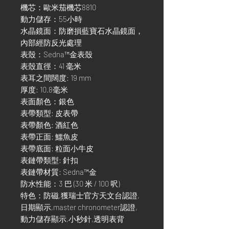
機芯：歐米茄機芯8810
動力儲存：55小時
水晶鏡面：防磨損藍寶石水晶鏡面，
內部經防反光處理
表殼：Sedna™金表殼
表殼直徑：41 毫米
表耳之間闊度: 19 mm
厚度: 10.8毫米
表面顏色：銀色
表帶類型: 皮表帶
表帶顏色: 酒紅色
表帶正面: 鱷魚皮
表帶底面: 粒面小牛皮
表鏈帶類型: 針扣
表鏈帶材質: Sedna™金
防水性能：3 巴 (30 米 / 100 呎)
特色：防磁,獲瑞士官方天文台認證,
日期顯示,master chronometer認證,
動力儲存顯示,小秒針,透明表背