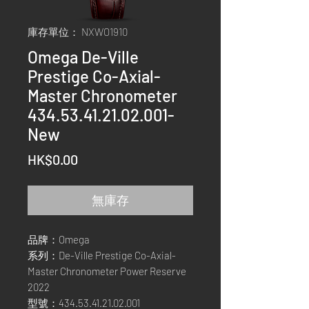
庫存單位： NXWO1910
Omega De-Ville
Prestige Co-Axial-
Master Chronometer
434.53.41.21.02.001-
New
價
HK$0.00
格
無庫存
品牌：Omega
系列：De-Ville Prestige Co-Axial-
Master Chronometer Power Reserve
2022
型號：434.53.41.21.02.001