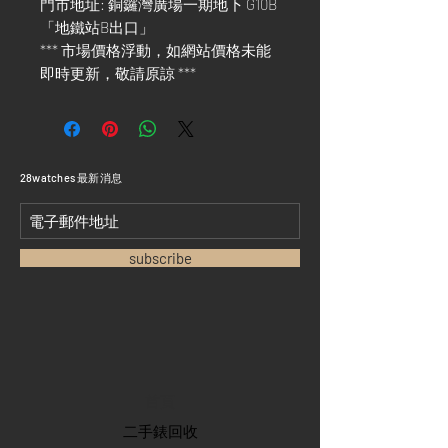
門市地址: 銅鑼灣廣場一期地下 G10B
「地鐵站B出口」
*** 市場價格浮動，如網站價格未能
即時更新，敬請原諒 ***
​28watches 最新消息
subscribe
首頁
​二手錶回收