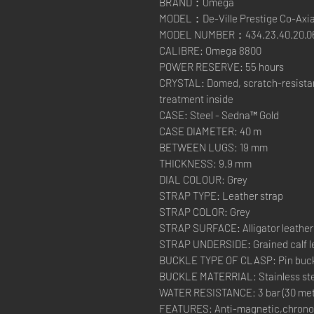
BRAND：Omega
MODEL：De-Ville Prestige Co-Axia
MODEL NUMBER：434.23.40.20.06
CALIBRE: Omega 8800
POWER RESERVE: 55 hours
CRYSTAL: Domed, scratch-resistant
treatment inside
CASE: Steel - Sedna™ Gold
CASE DIAMETER: 40 m
BETWEEN LUGS: 19 mm
THICKNESS: 9.9 mm
DIAL COLOUR: Grey
STRAP TYPE: Leather strap
STRAP COLOR: Grey
STRAP SURFACE: Alligator leather
STRAP UNDERSIDE: Grained calf l
BUCKLE TYPE OF CLASP: Pin buc
BUCKLE MATERRIAL: Stainless ste
WATER RESISTANCE: 3 bar (30 metre
FEATURES: Anti-magnetic,chrono