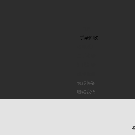
首頁
​二手錶回收
​名錶系列
二手名錶
訂購新錶
​維修服務
玩錶博客
聯絡我們