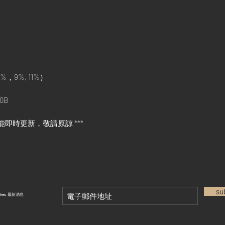
%，9%, 11%）
0B
能即時更新，敬請原諒 ***
su
tches 最新消息