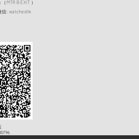
ng （MTR B EXIT ）
信: watcheshk
店
0796