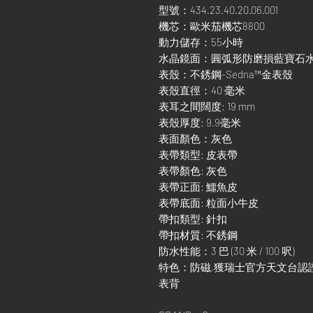
型號：434.23.40.20.06.001
機芯：歐米茄機芯8800
動力儲存：55小時
水晶鏡面：圓弧形防磨損藍寶石
表殼：不銹鋼-Sedna™金表殼
表殼直徑：40 毫米
表耳之間闊度: 19 mm
表殼厚度: 9.9毫米
表面顏色：灰色
表帶類型: 皮表帶
表帶顏色: 灰色
表帶正面: 鱷魚皮
表帶底面: 粒面小牛皮
帶扣類型: 針扣
帶扣材質: 不銹鋼
防水性能：3 巴 (30 米 / 100 呎)
特色：防磁,獲瑞士官方天文台認證,日期顯
表背