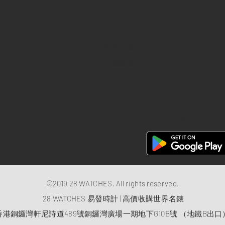
退款政策
私隱政策
FAQ
28 Watches 手機程式
©2019 28 WATCHES. All rights reserved.
28 WATCHES 易發時計 | 高價收購世界名錶
香港銅鑼灣軒尼詩道489號銅鑼灣廣場一期地下G10B號 （地鐵B出口