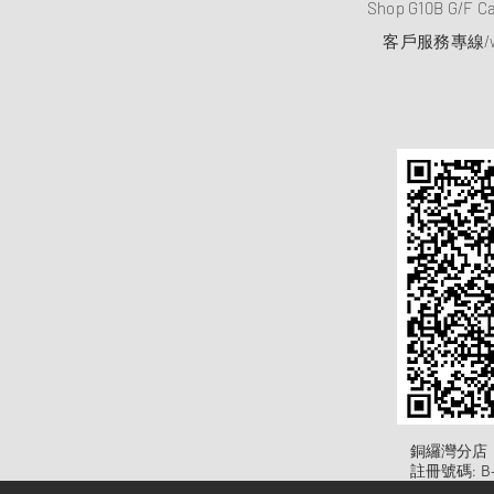
Shop G10B G/F C
客戶服務專線/wh
​銅纙灣分店
註冊號碼: B-B