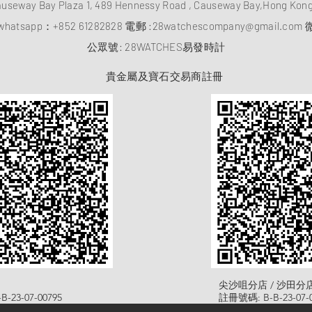
auseway Bay Plaza 1, 489 Hennessy Road , Causeway Bay,Hong Ko
atsapp：
+852 61282828
電郵 :
28watchescompany@gmail.com
微
​公眾號: 28WATCHES易發時計
貴金屬及寶石交易商註冊
尖沙咀分店 / 沙田分
-23-07-00795
註冊號碼: B-B-23-07-0