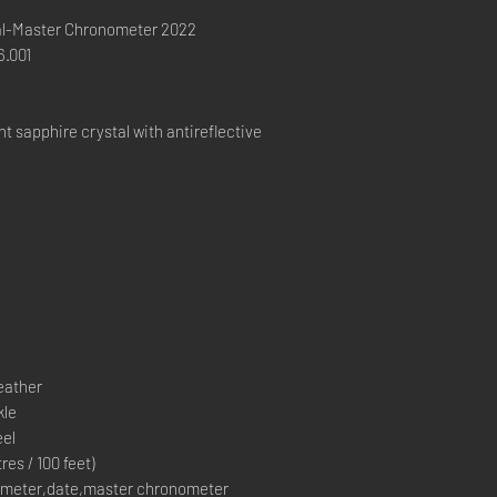
l-Master Chronometer 2022
.001
 sapphire crystal with antireflective
eather
kle
el
s / 100 feet)
meter,date,master chronometer