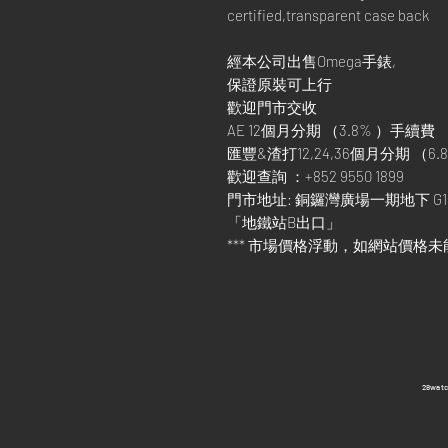
certified,transparent case back
經本公司出售Omega手錶,
保證原裝可上行
歡迎門市交收
AE 12個月分期 （3.8% ）手續費
匯豐&渣打12,24,36個月分期 （6.8
歡迎查詢 ：+852 9550 1899
門市地址: 銅鑼灣廣場一期地下 G1
「地鐵站B出口」
*** 市場價格浮動，如網站價格未
​28wa