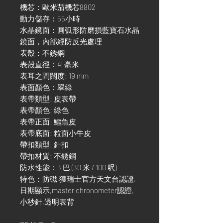
機芯：歐米茄機芯8802
動力儲存：55小時
水晶鏡面：圓弧形防磨損藍寶石水晶
鏡面，內部經防反光處理
表殼：不銹鋼
表殼直徑：41 毫米
表耳之間闊度: 19 mm
表面顏色：翠綠
表帶類型: 皮表帶
表帶顏色: 綠色
表帶正面: 鱷魚皮
表帶底面: 粒面小牛皮
帶扣類型: 針扣
帶扣材質: 不銹鋼
防水性能：3 巴 (30 米 / 100 呎)
特色：防磁,獲瑞士官方天文台認證,
日期顯示,master chronometer認證,
小秒針,透明表背