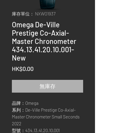
庫存單位： NXWO1937
Omega De-Ville
Prestige Co-Axial-
Master Chronometer
434.13.41.20.10.001-
New
價
HK$0.00
格
無庫存
品牌：Omega
系列：De-Ville Prestige Co-Axial-
Master Chronometer Small Seconds
2022
型號：434.13.41.20.10.001