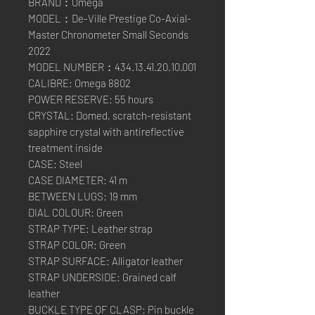
BRAND：Omega
MODEL：De-Ville Prestige Co-Axial-
Master Chronometer Small Seconds
2022
MODEL NUMBER：434.13.41.20.10.001
CALIBRE: Omega 8802
POWER RESERVE: 55 hours
CRYSTAL: Domed, scratch-resistant
sapphire crystal with antireflective
treatment inside
CASE: Steel
CASE DIAMETER: 41 m
BETWEEN LUGS: 19 mm
DIAL COLOUR: Green
STRAP TYPE: Leather strap
STRAP COLOR: Green
STRAP SURFACE: Alligator leather
STRAP UNDERSIDE: Grained calf
leather
BUCKLE TYPE OF CLASP: Pin buckle