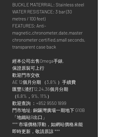
BUCKLE MATERRIAL: Stainless steel
WATER RESISTANCE: 3 bar (30
metres / 100 feet)
FEATURES: Anti-
magnetic,chronometer,date,master
chronometer certified,small seconds,
transparent case back
經本公司出售Omega手錶,
保證原裝可上行
歡迎門市交收
AE 12個月分期 （3.8% ）手續費
匯豐&渣打12,24,36個月分期
（6.8%，9%, 11%）
歡迎查詢 ：+852 9550 1899
門市地址: 銅鑼灣廣場一期地下 G10B
「地鐵站B出口」
*** 市場價格浮動，如網站價格未能
即時更新，敬請原諒 ***