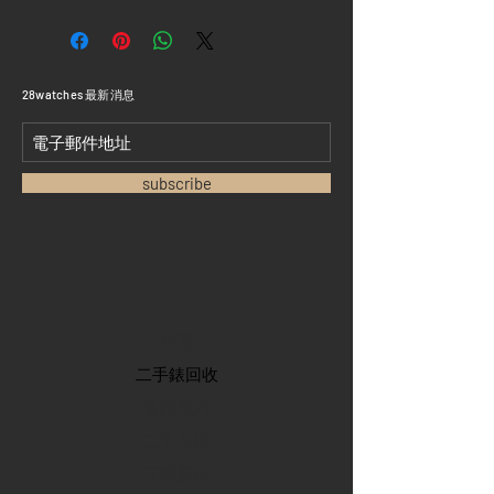
​28watches 最新消息
subscribe
首頁
​二手錶回收
​名錶系列
二手名錶
訂購新錶