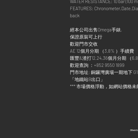
WATER RESISTANCE: 10 bar (100 met
FEATURES: Chronometer,Date,Dia
back
經本公司出售Omega手錶,
保證原裝可上行
歡迎門市交收
AE 12個月分期 （3.8% ）手續費
匯豐&渣打12,24,36個月分期 （6.8
歡迎查詢 ：+852 9550 1899
門市地址: 銅鑼灣廣場一期地下 G1
「地鐵站B出口」
*** 市場價格浮動，如網站價格未
​28wa