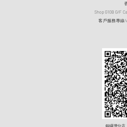
Shop G10B G/F C
客戶服務專線/wh
​銅纙灣分店