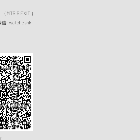
）
ng （MTR B EXIT ）
信: watcheshk
店