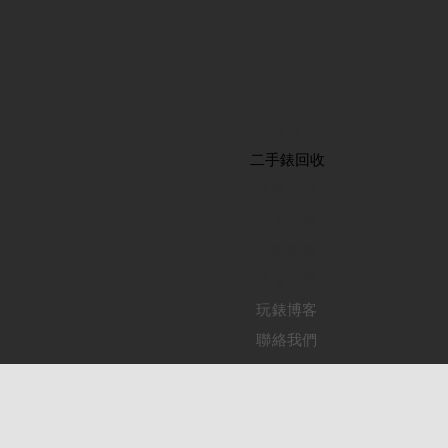
首頁
​二手錶回收
​名錶系列
二手名錶
訂購新錶
​維修服務
玩錶博客
聯絡我們