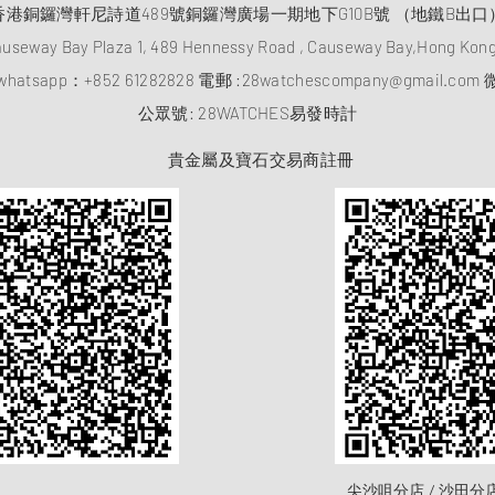
香港銅鑼灣軒尼詩道489號銅鑼灣廣場一期地下G10B號 （地鐵B出口
auseway Bay Plaza 1, 489 Hennessy Road , Causeway Bay,Hong Ko
atsapp：
+852 61282828
電郵 :
28watchescompany@gmail.com
微
​公眾號: 28WATCHES易發時計
貴金屬及寶石交易商註冊
尖沙咀分店 / 沙田分