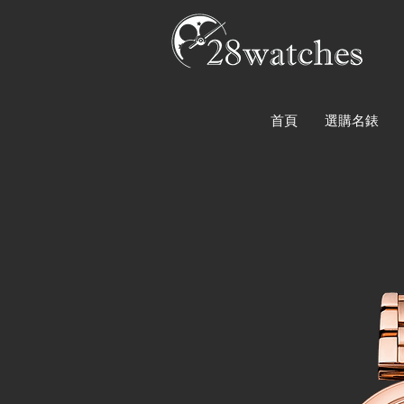
首頁
選購名錶