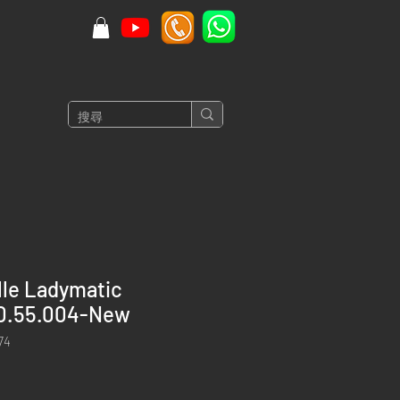
lle Ladymatic
0.55.004-New
74