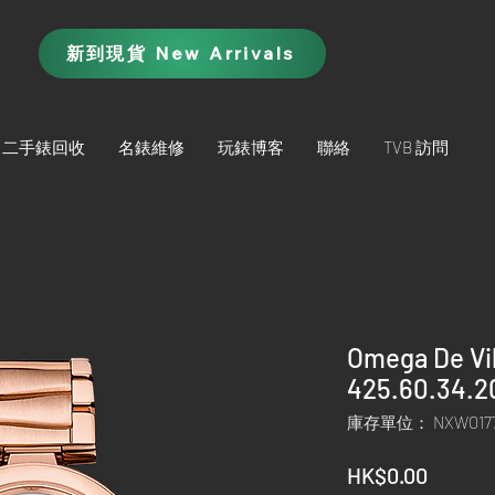
新到現貨 New Arrivals
二手錶回收
名錶維修
玩錶博客
聯絡
TVB 訪問
Omega De Vi
425.60.34.2
庫存單位： NXWO17
價
HK$0.00