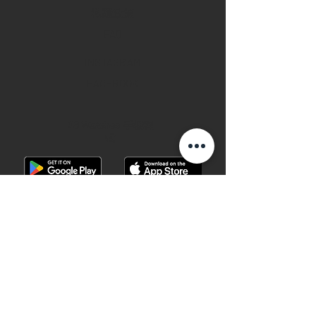
私隱政策
FAQ
INSTAGRAM
FACEBOOK
28 Watches 手機程
式
©2019 28 WATCHES. All rights reserved.
28 WATCHES 易發時計 | 高價收購世界名
錶
香港銅鑼灣軒尼詩道489號銅鑼灣廣場一
期地下G10B號 （地鐵B出口）