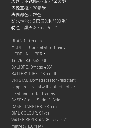
表殼：不銹鋼-Sedna™金表殼
表殼直徑：28毫米
表面顏色：銀色
防水性能：3 巴 (30 米 / 100 呎)
特色：鑽石,Sedna Gold™
BRAND：Omega
MODEL：Constellation Quartz
MODEL NUMBER：
131.25.28.60.52.001
CALIBRE: Omega 4061
BATTERY LIFE: 48 months
CRYSTAL:Domed scratch-resistant
sapphire crystal with antireflective
treatment on both sides
CASE: Steel - Sedna™ Gold
CASE DIAMETER: 28 mm
DIAL COLOUR: Silver
WATER RESISTANCE: 3 bar (30
metres / 100 feet)