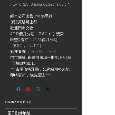
FEATURES: Diamonds,Sedna Gold™
經本公司出售Omega手錶,
保證原裝可上行
歡迎門市交收
AE 12個月分期 （3.8% ）手續費
匯豐&渣打12,24,36個月分期
（6.8%，9%, 11%）
歡迎查詢 ：+852 9550 1899
門市地址: 銅鑼灣廣場一期地下 G10B
「地鐵站B出口」
*** 市場價格浮動，如網站價格未能
即時更新，敬請原諒 ***
​28watches 最新消息