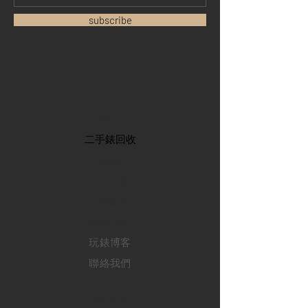
subscribe
首頁
​二手錶回收
​名錶系列
二手名錶
訂購新錶
​維修服務
玩錶博客
聯絡我們
退款政策