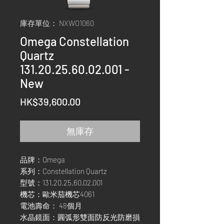
庫存單位： NXWO1060
Omega Constellation
Quartz
131.20.25.60.02.001 -
New
價
HK$39,600.00
格
無庫存
品牌：Omega
系列：Constellation Quartz
型號：131.20.25.60.02.001
機芯：歐米茄機芯4061
電池壽命： 48個月
水晶鏡面：圓弧形雙面防反光防磨損