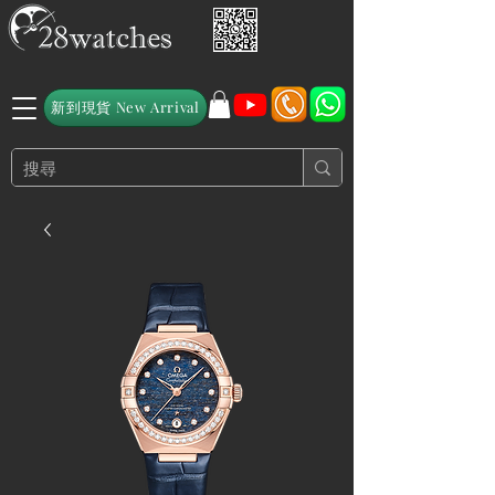
新到現貨 New Arrival