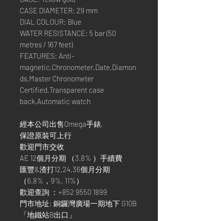
CASE DIAMETER: 29 mm
DIAL COLOUR: Blue
WATER RESISTANCE: 5 bar (50
metres / 167 feet)
FEATURES: Anti-
magnetic,Chronometer,Date,Diamon
ds,Master Chronometer
Certified,Transparent case
back,Automatic watch
經本公司出售Omega手錶,
保證原裝可上行
歡迎門市交收
AE 12個月分期 （3.8% ）手續費
匯豐&渣打12,24,36個月分期
（6.8%，9%, 11%）
歡迎查詢 ：+852 9550 1899
門市地址: 銅鑼灣廣場一期地下 G10B
「地鐵站B出口」