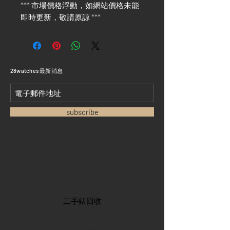
*** 市場價格浮動，如網站價格未能
即時更新，敬請原諒 ***
​28watches 最新消息
subscribe
首頁
​二手錶回收
​名錶系列