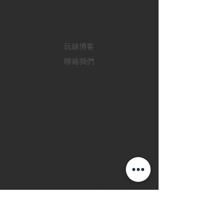
二手名錶
訂購新錶
​維修服務
玩錶博客
聯絡我們
退款政策
私隱政策
FAQ
INSTAGRAM
FACEBOOK
28 Watches 手機程
式