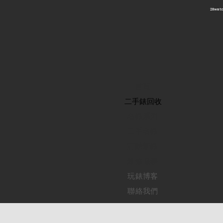
​28wa
首頁
​二手錶回收
​名錶系列
二手名錶
訂購新錶
​維修服務
玩錶博客
聯絡我們