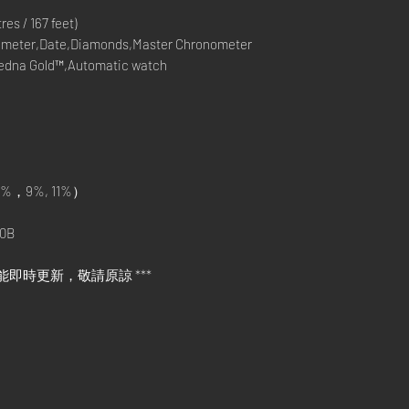
s / 167 feet)
meter,Date,Diamonds,Master Chronometer
Sedna Gold™,Automatic watch
%，9%, 11%）
0B
能即時更新，敬請原諒 ***