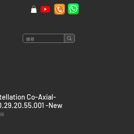
llation Co-Axial-
0.29.20.55.001 -New
96
價