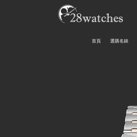
首頁
選購名錶