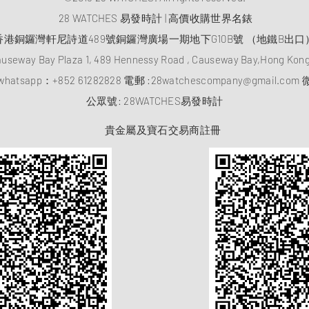
28 WATCHES 易發時計 | 高價收購世界名錶
香港銅鑼灣軒尼詩道489號銅鑼灣廣場一期地下G10B號 （地鐵B出口
auseway Bay Plaza 1, 489 Hennessy Road , Causeway Bay,Hong Ko
atsapp：
+852 61282828
電郵 :
28watchescompany@gmail.com
微
​公眾號: 28WATCHES易發時計
貴金屬及寶石交易商註冊