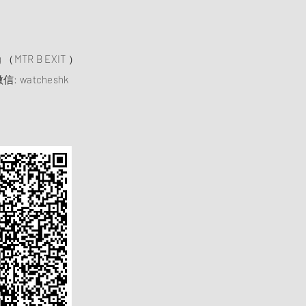
）
ng （MTR B EXIT ）
信: watcheshk