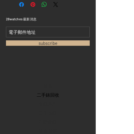
​28watches 最新消息
subscribe
首頁
​二手錶回收
​名錶系列
二手名錶
訂購新錶
​維修服務