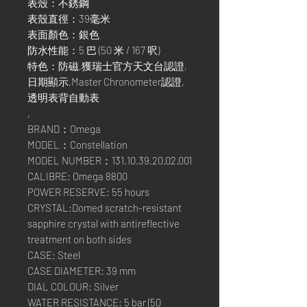
表殼：不銹鋼
表殼直徑：39毫米
表面顏色：銀色
防水性能：5 巴 (50 米 / 167 呎)
特色：防磁,獲瑞士官方天文台認證,
日期顯示,Master Chronometer認證,
透明表背自動表
,
BRAND：Omega
MODEL：Constellation
MODEL NUMBER：131.10.39.20.02.001
CALIBRE: Omega 8800
POWER RESERVE: 55 hours
CRYSTAL:Domed scratch-resistant
sapphire crystal with antireflective
treatment on both sides
CASE: Steel
CASE DIAMETER: 39 mm
DIAL COLOUR: Silver
WATER RESISTANCE: 5 bar (50