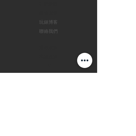
訂購新錶
​維修服務
玩錶博客
聯絡我們
退款政策
私隱政策
FAQ
INSTAGRAM
FACEBOOK
28 Watches 手機程
式