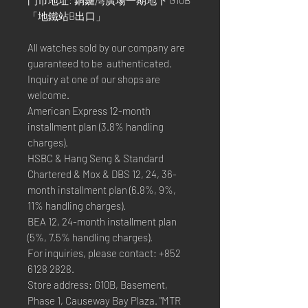
「地鐵站B出口」
All watches sold by our company are
guaranteed to be authenticated.
Inquiry at one of our shops are
welcome.
American Express 12-month
installment plan (3.8% handling
charges).
HSBC & Hang Seng & Standard
Chartered & Mox & DBS 12, 24, 36-
month installment plan (6.8%, 9%,
11% handling charges).
BEA 12, 24-month installment plan
(5%, 7.5% handling charges).
For inquiries, please contact: +852
6128 2828.
Store address: G10B, Basement,
Phase 1, Causeway Bay Plaza. "MTR