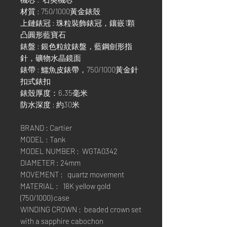
材質 : 750/1000黃金錶殼
上鏈錶冠 : 珠粒裝飾錶冠，鑲嵌1顆
凸圓形藍寶石
錶盤 : 銀色粒紋錶盤，藍鋼劍形指
針，礦物水晶鏡面
錶帶 : 鱷魚皮錶帶，750/1000黃金針
扣式錶扣
錶殼厚度：6.35毫米
防水深度 : 約30米
BRAND : Cartier
MODEL : Tank
MODEL NUMBER : WGTA0342
DIAMETER : 24mm
MOVEMENT : quartz movement
MATERIAL : 18K yellow gold
(750/1000) case
WINDING CROWN : beaded crown set
with a sapphire cabochon