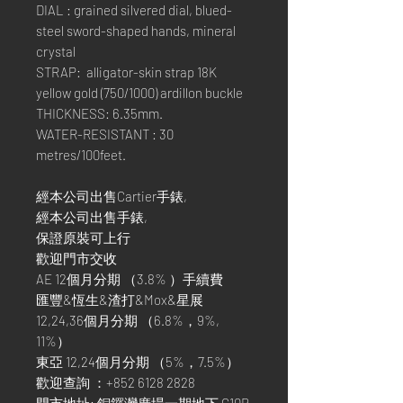
DIAL : grained silvered dial, blued-
steel sword-shaped hands, mineral
crystal
STRAP: alligator-skin strap 18K
yellow gold (750/1000) ardillon buckle
THICKNESS: 6.35mm.
WATER-RESISTANT : 30
metres/100feet.
經本公司出售Cartier手錶,
經本公司出售手錶,
保證原裝可上行
歡迎門市交收
AE 12個月分期 （3.8% ）手續費
匯豐&恆生&渣打&Mox&星展
12,24,36個月分期 （6.8%，9%,
11%）
東亞 12,24個月分期 （5%，7.5%）
歡迎查詢 ：+852 6128 2828
門市地址: 銅鑼灣廣場一期地下 G10B