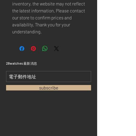
inventory, the website may not reflect
the latest information. Please contact
our store to confirm prices and
availability. Thank you for your
understanding.
​28watches 最新消息
subscribe
首頁