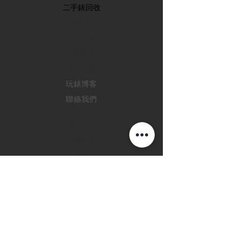
​二手錶回收
​名錶系列
二手名錶
訂購新錶
​維修服務
玩錶博客
聯絡我們
退款政策
私隱政策
FAQ
INSTAGRAM
FACEBOOK
28 Watches 手機程