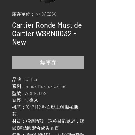
庫存單位： NXCA0256
Cartier Ronde Must de
Cartier WSRN0032 -
New
無庫存
品牌 : Cartier
系列 : Ronde Must de Cartier
型號 : WSRN0032
直徑 : 40毫米
機芯：1847 MC 型自動上鏈機械機
芯。
材質：精鋼錶殼，珠粒裝飾錶冠，鑲
嵌1顆凸圓形合成尖晶石
錶盤：噴砂銀色錶盤，藍鋼劍形指針