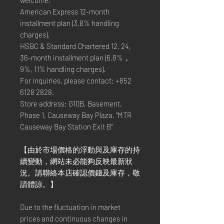
welcome.
American Express 12-month
installment plan (3.8% handling
charges).
HSBC & Standard Chartered 12, 24,
36-month installment plan (6.8%，
9%, 11% handling charges).
For inquiries, please contact: +852
6128 2828.
Store address: G10B, Basement,
Phase 1, Causeway Bay Plaza. "MTR
Causeway Bay Station Exit B"
【由於市場價格的浮動與及庫存的持
續變動，網站未必能夠反映最新狀
況。請聯絡本店確認價錢及庫存，敬
請體諒。】
Due to the fluctuation in market
prices and continuous changes in