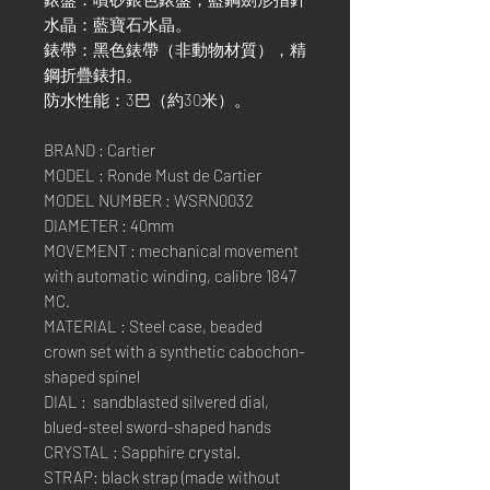
水晶：藍寶石水晶。
錶帶：黑色錶帶（非動物材質），精
鋼折疊錶扣。
防水性能：3巴（約30米）。
BRAND : Cartier
MODEL : Ronde Must de Cartier
MODEL NUMBER : WSRN0032
DIAMETER : 40mm
MOVEMENT : mechanical movement
with automatic winding, calibre 1847
MC.
MATERIAL : Steel case, beaded
crown set with a synthetic cabochon-
shaped spinel
DIAL : sandblasted silvered dial,
blued-steel sword-shaped hands
CRYSTAL : Sapphire crystal.
STRAP: black strap (made without