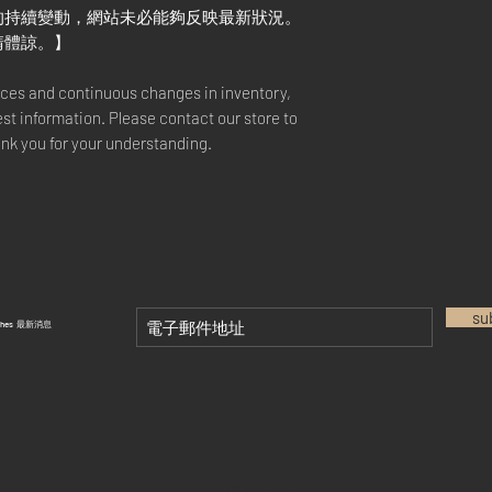
的持續變動，網站未必能夠反映最新狀況。
請體諒。】
rices and continuous changes in inventory,
est information. Please contact our store to
ank you for your understanding.
su
tches 最新消息