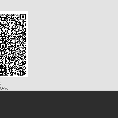
店
0796