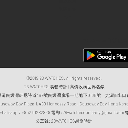
退款政策
私隱政策
FAQ
28 Watches 手機程式
©2019 28 WATCHES. All rights reserved.
28 WATCHES 易發時計 | 高價收購世界名錶
香港銅鑼灣軒尼詩道489號銅鑼灣廣場一期地下G10B號 （地鐵B出口
auseway Bay Plaza 1, 489 Hennessy Road , Causeway Bay,Hong Ko
atsapp：
+852 61282828
電郵 :
28watchescompany@gmail.com
微
​公眾號: 28WATCHES易發時計