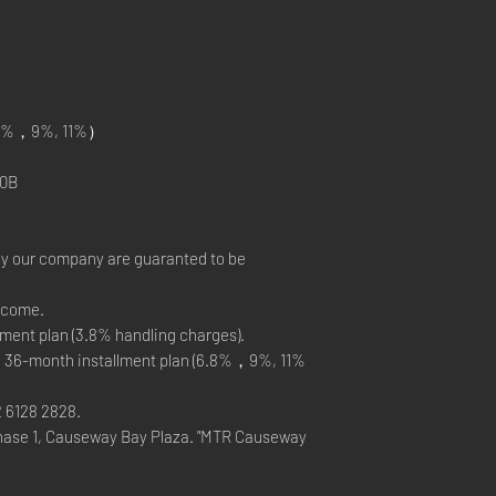
%，9%, 11%）
0B
by our company are guaranted to be
elcome.
ment plan (3.8% handling charges).
, 36-month installment plan (6.8%，9%, 11%
2 6128 2828.
hase 1, Causeway Bay Plaza. "MTR Causeway