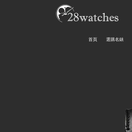
首頁
選購名錶