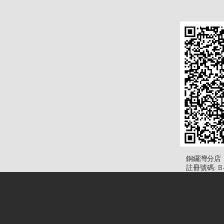
​銅纙灣分店
註冊號碼: B-B