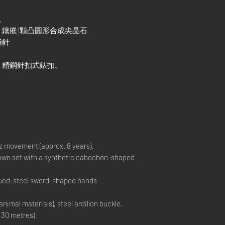
。
鑲嵌1顆凸圓形合成尖晶石
指針
，精鋼針扣式錶扣。
 movement (approx. 8 years).
own set with a synthetic cabochon-shaped
blued-steel sword-shaped hands
nimal materials), steel ardillon buckle.
30 metres)