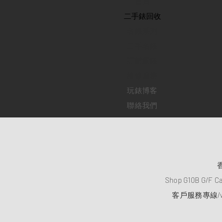
首頁
​二手錶回收
​名錶系列
二手名錶
訂購新錶
​維修服務
玩錶博客
聯絡我們
Shop G10B G/F C
客戶服務專線/wh