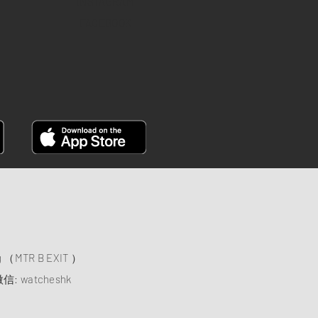
INSTAGRAM
FACEBOOK
）
ng （MTR B EXIT ）
信: watcheshk