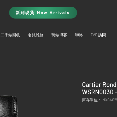
新到現貨 New Arrivals
二手錶回收
名錶維修
玩錶博客
聯絡
TVB 訪問
Cartier Rond
WSRN0030 
庫存單位： NXCA02