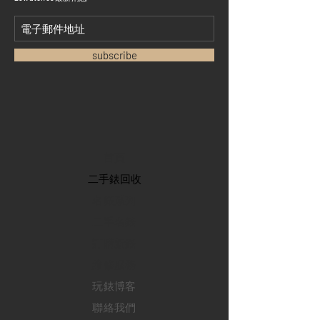
subscribe
首頁
​二手錶回收
​名錶系列
二手名錶
訂購新錶
​維修服務
玩錶博客
聯絡我們