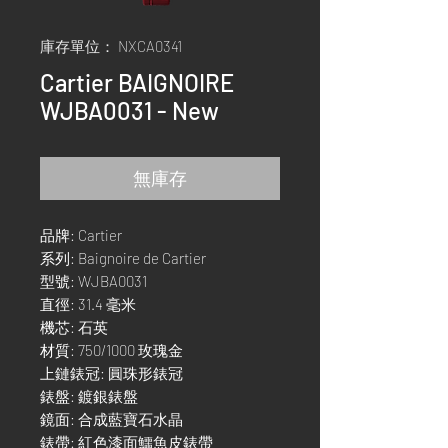
庫存單位： NXCA0341
Cartier BAIGNOIRE
WJBA0031 - New
無庫存
品牌: Cartier
系列: Baignoire de Cartier
型號: WJBA0031
直徑: 31.4 毫米
機芯: 石英
材質: 750/1000 玫瑰金
上鏈錶冠: 圓珠形錶冠
錶盤: 鍍銀錶盤
鏡面: 合成藍寶石水晶
錶帶: 紅色漆面鱷魚皮錶帶