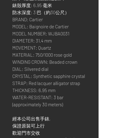
錶殼厚度: 6.95 毫米
防水深度: 3 巴（約30公尺）
BRAND: Cartier
MODEL: Baignoire de Cartier
MODEL NUMBER: WJBA0031
DIAMETER: 31.4 mm
MOVEMENT: Quartz
MATERIAL: 750/1000 rose gold
WINDING CROWN: Beaded crown
DIAL: Silvered dial
CRYSTAL: Synthetic sapphire crystal
STRAP: Red lacquer alligator strap
THICKNESS: 6.95 mm
WATER-RESISTANT: 3 bar
(approximately 30 meters)
經本公司出售手錶,
保證原裝可上行
歡迎門市交收