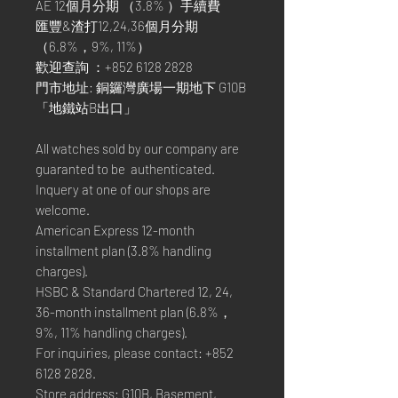
AE 12個月分期 （3.8% ）手續費
匯豐&渣打12,24,36個月分期
（6.8%，9%, 11%）
歡迎查詢 ：+852 6128 2828
門市地址: 銅鑼灣廣場一期地下 G10B
「地鐵站B出口」
All watches sold by our company are
guaranted to be authenticated.
Inquery at one of our shops are
welcome.
American Express 12-month
installment plan (3.8% handling
charges).
HSBC & Standard Chartered 12, 24,
36-month installment plan (6.8%，
9%, 11% handling charges).
For inquiries, please contact: +852
6128 2828.
Store address: G10B, Basement,