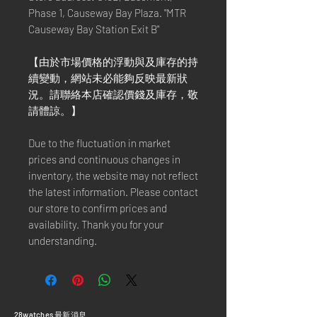
Phase 1, Causeway Bay Plaza. "MTR
Causeway Bay Station Exit B"
【由於市場價格的浮動與及庫存的持
續變動，網站未必能夠反映最新狀
況。請聯絡本店確認價錢及庫存，敬
請體諒。】
Due to the fluctuation in market
prices and continuous changes in
inventory, the website may not reflect
the latest information. Please contact
our store to confirm prices and
availability. Thank you for your
understanding.
​28watches 最新消息