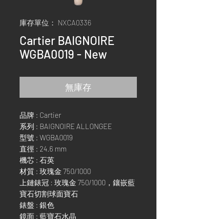
庫存單位： NXCA0336
Cartier BAIGNOIRE
WGBA0019 - New
無庫存
品牌 : Cartier
系列 : BAIGNOIRE ALLONGEE
型號 : WGBA0019
直徑 : 24.6 mm
機芯 : 石英
材質 : 玫瑰金 750/1000
上鏈錶冠 : 玫瑰金 750/1000，鑲嵌藍
寶石切割球面寶石
錶盤 : 銀色
鏡面 : 藍寶石水晶