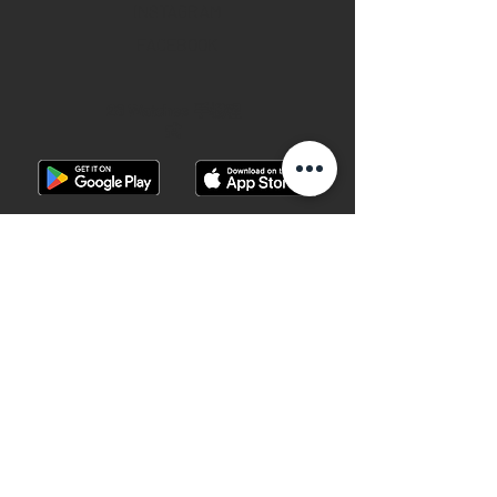
INSTAGRAM
FACEBOOK
28 Watches 手機程
式
©2019 28 WATCHES. All rights reserved.
28 WATCHES 易發時計 | 高價收購世界名
錶
香港銅鑼灣軒尼詩道489號銅鑼灣廣場一
期地下G10B號 （地鐵B出口）
Shop G10B G/F Causeway Bay Plaza 1, 489
Hennessy Road , Causeway Bay,Hong