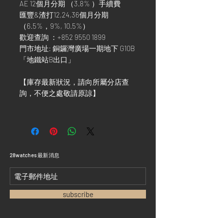
AE 12個月分期 （3.8% ）手續費
匯豐&渣打12,24,36個月分期
（6.5%，9%, 10.5%）
歡迎查詢 ：+852 9550 1899
門市地址: 銅鑼灣廣場一期地下 G10B
「地鐵站B出口」
【庫存最新狀況，請向所屬分店查
詢，不便之處敬請原諒】
​28watches 最新消息
subscribe