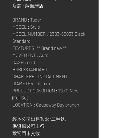
店舖 : 銅鑼灣店
BRAND : Tudor
MODEL : Style
MODEL NUMBER :12303-65033 Black
Standard
FEATURES: ** Brand new **
MOVEMENT : Auto
CASH : sold
HSBC/STANDARD
CHARTERED INSTALLMENT :
DIAMETER : 34 mm
PRODUCT CONDITION : 100% New
(Full Set)
LOCATION : Causeway Bay branch
經本公司出售Tudor二手錶,
保證原裝可上行
歡迎門市交收