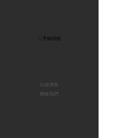
首頁
​二手錶回收
​名錶系列
二手名錶
訂購新錶
​維修服務
玩錶博客
聯絡我們
退款政策
私隱政策
FAQ