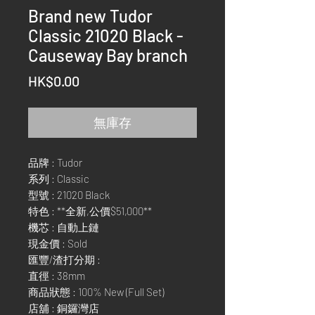
Brand new Tudor
Classic 21020 Black -
Causeway Bay branch
價
HK$0.00
格
無庫存
品牌 : Tudor
系列 : Classic
型號 : 21020 Black
特色 : **全新,公價$51,000**
機芯 : 自動上鏈
現金價 : Sold
匯豐/渣打分期 :
直徑 : 38mm
商品狀態 : 100% New (Full Set)
店舖 : 銅鑼灣店