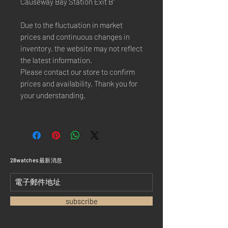
Causeway Bay Station Exit B"
Due to the fluctuation in market
prices and continuous changes in
inventory, the website may not reflect
the latest information.
Please contact our store to confirm
prices and availability. Thank you for
your understanding.
​28watches 最新消息
subscribe