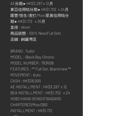
AE分期 ▸ HK$3,287 x 12月
東亞信用咭分期 ▸ HK$1,702 x 24月
匯豐/恆生/渣打/Mox/星展信用咭分
期 ▸ HK$1,172 x 36月
直徑 : 41mm
商品狀態 : 100% New (Full Set)
店鋪 : 銅鑼灣店
BRAND : Tudor
MODEL : Black Bay Chrono
MODEL NUMBER : 79360B
FEATURES : ** Full Set, Brand new **
MOVEMENT : Auto
CASH : HK$38,000
AE INSTALLMENT : HK$3,287 x 12
BEA INSTALLMENT : HK$1,702 x 24
HSBC/HANG SENG/STANDARD
CHARTERED/Mox/DBS
INSTALLMENT : HK$1,172