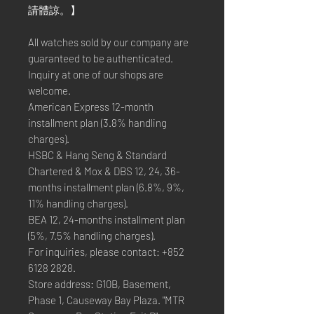
請體諒。】
All watches sold by our company are
guaranteed to be authenticated.
Inquiry at one of our shops are
welcome.
American Express 12-month
installment plan (3.8% handling
charges).
HSBC & Hang Seng & Standard
Chartered & Mox & DBS 12, 24, 36-
months installment plan (6.8%, 9%,
11% handling charges).
BEA 12, 24-months installment plan
(5%, 7.5% handling charges).
For inquiries, please contact: +852
6128 2828.
Store address: G10B, Basement,
Phase 1, Causeway Bay Plaza. "MTR