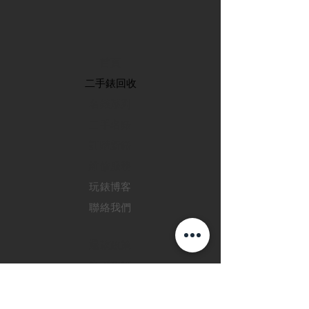
首頁
​二手錶回收
​名錶系列
二手名錶
訂購新錶
​維修服務
玩錶博客
聯絡我們
退款政策
私隱政策
FAQ