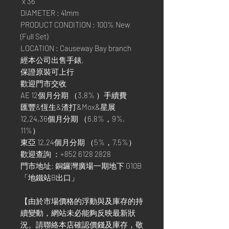
x 36
DIAMETER : 41mm
PRODUCT CONDITION : 100% New
(Full Set)
LOCATION : Causeway Bay branch
經本公司出售手錶,
保證原裝可上行
歡迎門市交收
AE 12個月分期 （3.8% ）手續費
匯豐&恆生&渣打&Mox&星展
12,24,36個月分期 （6.8%，9%,
11%）
東亞 12,24個月分期 （5%，7.5%）
歡迎查詢 ：+852 6128 2828
門市地址: 銅鑼灣廣場一期地下 G10B
「地鐵站B出口」
【由於市場價格的浮動與及庫存的持
續變動，網站未必能夠反映最新狀
況。請聯絡本店確認價錢及庫存，敬