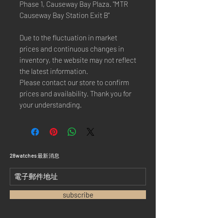
Phase 1, Causeway Bay Plaza. "MTR
Causeway Bay Station Exit B"
Due to the fluctuation in market
prices and continuous changes in
inventory, the website may not reflect
the latest information.
Please contact our store to confirm
prices and availability. Thank you for
your understanding.
​28watches 最新消息
subscribe