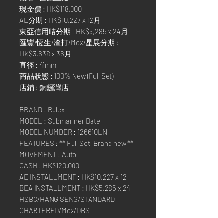
現金價 : HK$118,000
AE分期 : HK$10,227 x 12月
東亞信用咭分期 : HK$5,285 x 24月
匯豐/恆生/渣打/Mox/星展分期 :
HK$3,638 x 36月
直徑 : 41mm
商品狀態 : 100% New (Full Set)
店鋪 : 銅鑼灣店
BRAND : Rolex
MODEL : Submariner Date
MODEL NUMBER : 126610LN
FEATURES : ** Full Set, Brand new **
MOVEMENT : Auto
CASH : HK$120,000
AE INSTALLMENT : HK$10,227 x 12
BEA INSTALLMENT : HK$5,285 x 24
HSBC/HANG SENG/STANDARD
CHARTERED/Mox/DBS