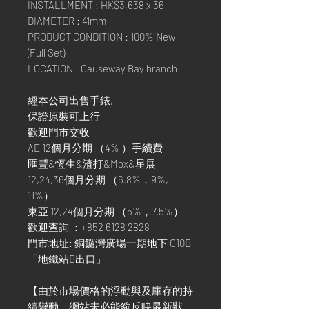
INSTALLMENT : HK$3,638 x 36
DIAMETER : 41mm
PRODUCT CONDITION : 100% New
(Full Set)
LOCATION : Causeway Bay branch
經本公司出售手錶,
保證原裝可上行
歡迎門市交收
AE 12個月分期 （4% ）手續費
匯豐&恆生&渣打&Mox&星展
12,24,36個月分期 （6.8%，9%,
11%）
東亞 12,24個月分期 （5%，7.5%）
歡迎查詢 ：+852 6128 2828
門市地址: 銅鑼灣廣場一期地下 G10B
「地鐵站B出口」
【由於市場價格的浮動與及庫存的持
續變動，網站未必能夠反映最新狀