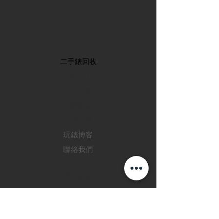
首頁
​二手錶回收
​名錶系列
二手名錶
訂購新錶
​維修服務
玩錶博客
聯絡我們
退款政策
私隱政策
FAQ