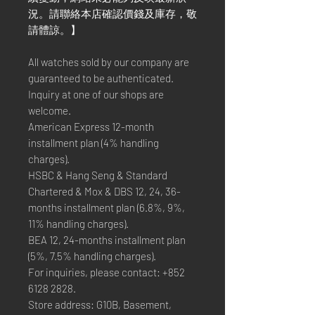
況。請聯絡本店確認價錢及庫存，敬
請體諒。】
All watches sold by our company are
guaranteed to be authenticated.
Inquiry at one of our shops are
welcome.
American Express 12-month
installment plan (4% handling
charges).
HSBC & Hang Seng & Standard
Chartered & Mox & DBS 12, 24, 36-
months installment plan (6.8%, 9%,
11% handling charges).
BEA 12, 24-months installment plan
(5%, 7.5% handling charges).
For inquiries, please contact: +852
6128 2828.
Store address: G10B, Basement,