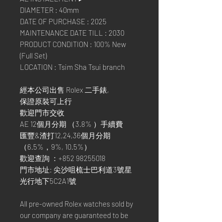
DIAMETER : 40mm
DATE OF PURCHASE : 2025
MAINTENANCE DATE TILL : 2030
PRODUCT CONDITION : 100% New
(Full Set)
LOCATION : Tsim Sha Tsui branch
經本公司出售 Rolex 二手錶,
保證原裝可上行
歡迎門市交收
AE 12個月分期 （3.8% ）手續費
匯豐&渣打12,24,36個月分期
（6.5%，9%, 10.5%）
歡迎查詢 ：+852 98255018
門市地址: 尖沙咀梳士巴利道3號星
光行地下5C2A1號
All pre-owned Rolex watches sold by
our company are guaranteed to be