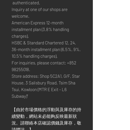
authenticated.
Inquiry at one of our shops are
welcome.
American Express 12-month
installment plan (3.8% handling
charges).
HSBC & Standard Chartered 12, 24,
36-month installment plan (6.5%, 9%,
10.5% handling charges).
For inquiries, please contact: +852
98255018.
Store address: Shop 5C2A1, G/F, Star
House, 3 Salisbury Road, Tsim Sha
Tsui, Kowloon (MTR E Exit - L6
Subway)"
【由於市場價格的浮動與及庫存的持
續變動，網站未必能夠反映最新狀
況。請聯絡本店確認價錢及庫存，敬
請體諒。】