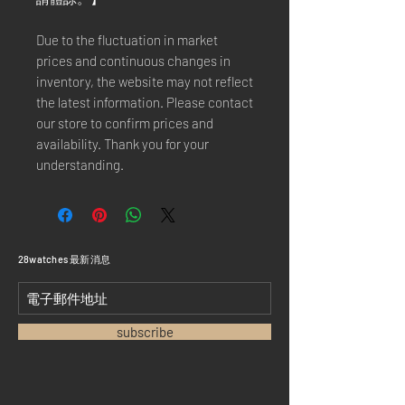
Due to the fluctuation in market
prices and continuous changes in
inventory, the website may not reflect
the latest information. Please contact
our store to confirm prices and
availability. Thank you for your
understanding.
​28watches 最新消息
subscribe