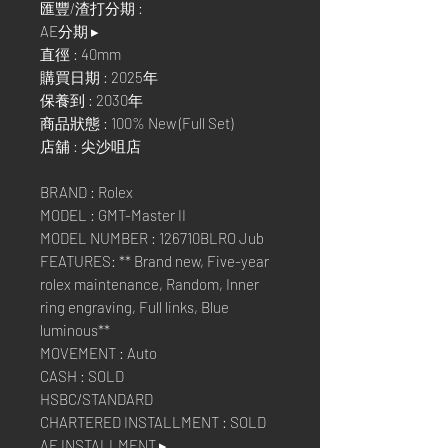
匯豐/渣打分期 :
AE分期 ▸
直徑 : 40mm
購買日期 : 2025年
保養到 : 2030年
商品狀態 : 100% New (Full Set)
店舖 : 尖沙咀店
BRAND : Rolex
MODEL : GMT-Master II
MODEL NUMBER : 126710BLRO Jub
FEATURES: ** Brand new, Five-year
rolex maintenance, Random, Inner
ring engraving, Full links, Blue
luminous**
MOVEMENT : Auto
CASH : SOLD
HSBC/STANDARD
CHARTERED INSTALLMENT : SOLD
AE INSTALLMENT ▸