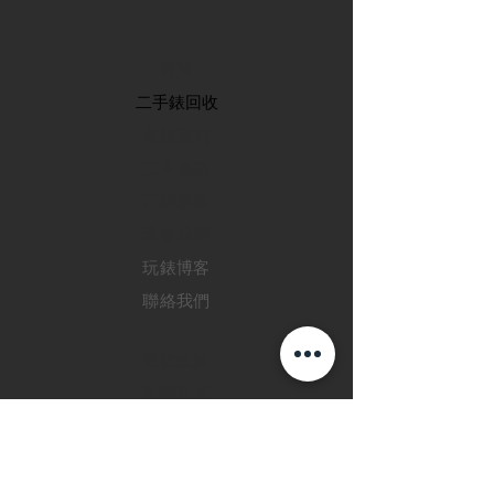
首頁
​二手錶回收
​名錶系列
二手名錶
訂購新錶
​維修服務
玩錶博客
聯絡我們
退款政策
私隱政策
FAQ
INSTAGRAM