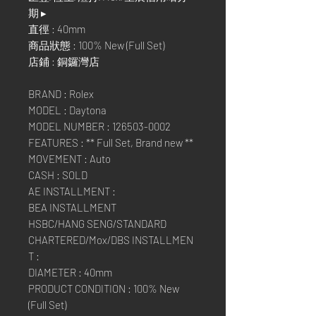
期 ▸
直徑 : 40mm
商品狀態 : 100% New (Full Set)
店鋪 : 銅鑼灣店
BRAND : Rolex
MODEL : Daytona
MODEL NUMBER : 126503-0002
FEATURES : ** Full Set, Brand new **
MOVEMENT : Auto
CASH : SOLD
AE INSTALLMENT :
BEA INSTALLMENT
HSBC/HANG SENG/STANDARD
CHARTERED/Mox/DBS INSTALLMEN
T :
DIAMETER : 40mm
PRODUCT CONDITION : 100% New
(Full Set)