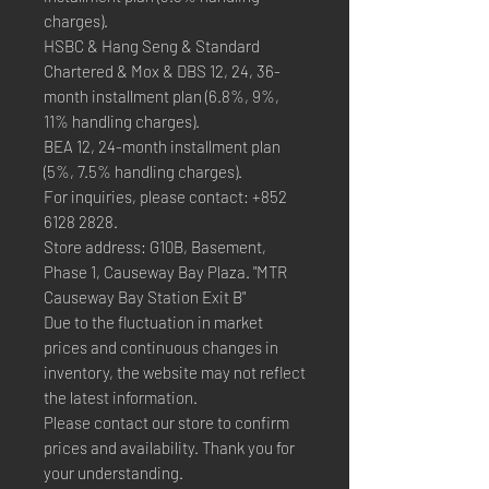
charges).
HSBC & Hang Seng & Standard
Chartered & Mox & DBS 12, 24, 36-
month installment plan (6.8%, 9%,
11% handling charges).
BEA 12, 24-month installment plan
(5%, 7.5% handling charges).
For inquiries, please contact: +852
6128 2828.
Store address: G10B, Basement,
Phase 1, Causeway Bay Plaza. "MTR
Causeway Bay Station Exit B"
Due to the fluctuation in market
prices and continuous changes in
inventory, the website may not reflect
the latest information.
Please contact our store to confirm
prices and availability. Thank you for
your understanding.