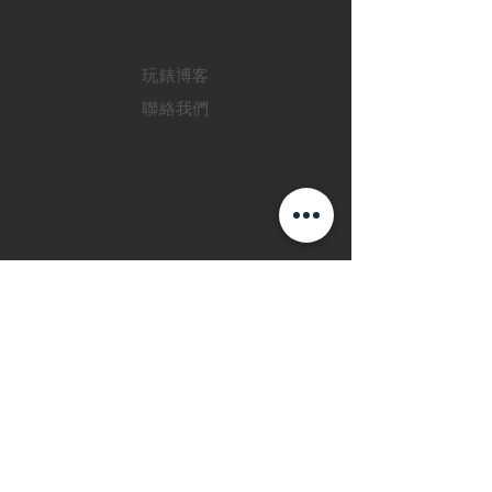
訂購新錶
​維修服務
玩錶博客
聯絡我們
退款政策
私隱政策
FAQ
INSTAGRAM
FACEBOOK
28 Watches 手機程
式