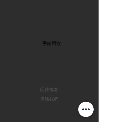
首頁
​二手錶回收
​名錶系列
二手名錶
訂購新錶
​維修服務
玩錶博客
聯絡我們
退款政策
私隱政策
FAQ