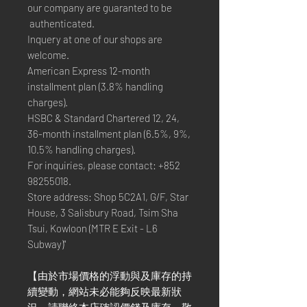
our company are guaranted to be
authenticated.
Inquery at one of our shops are
welcome.
American Express 12-month
installment plan (3.8% handling
charges).
HSBC & Standard Chartered 12, 24,
36-month installment plan (6.5%, 9%,
10.5% handling charges).
For inquiries, please contact: +852
98255018.
Store address: Shop 5C2A1, G/F, Star
House, 3 Salisbury Road, Tsim Sha
Tsui, Kowloon (MTR E Exit - L6
Subway)"
【由於市場價格的浮動與及庫存的持
續變動，網站未必能夠反映最新狀