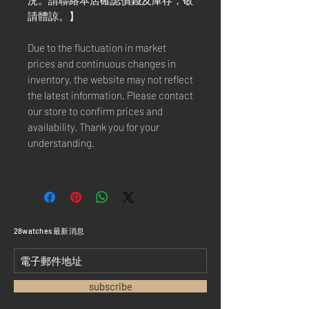
況。請聯絡本店確認價錢及庫存，敬
請體諒。】
Due to the fluctuation in market
prices and continuous changes in
inventory, the website may not reflect
the latest information. Please contact
our store to confirm prices and
availability. Thank you for your
understanding.
​28watches 最新消息
subscribe