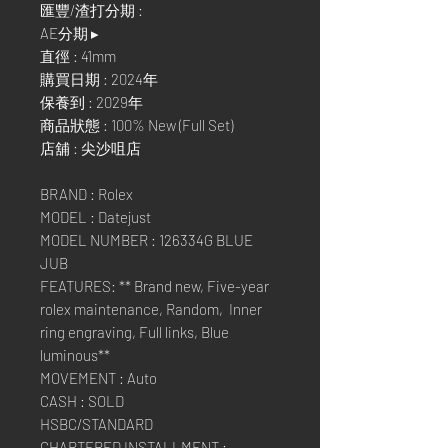
匯豐/渣打分期 :
AE分期 ▸
直徑 : 41mm
購買日期 : 2024年
保養到 : 2029年
商品狀態 : 100% New (Full Set)
店舖 : 尖沙咀店
BRAND : Rolex
MODEL : Datejust
MODEL NUMBER : 126334G BLUE
JUB
FEATURES: ** Brand new, Five-year
rolex maintenance, Random, Inner
ring engraving, Full links, Blue
luminous**
MOVEMENT : Auto
CASH : SOLD
HSBC/STANDARD
CHARTERED INSTALLMENT :