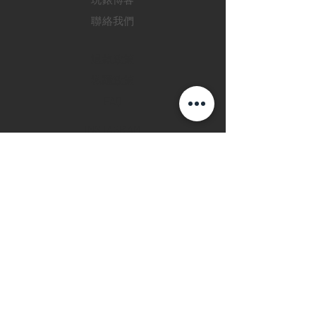
聯絡我們
退款政策
私隱政策
FAQ
INSTAGRAM
FACEBOOK
28 Watches 手機程
式
©2019 28 WATCHES. All rights reserved.
28 WATCHES 易發時計 | 高價收購世界名