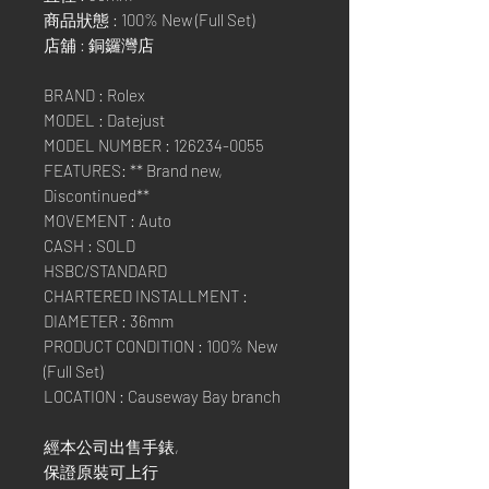
商品狀態 : 100% New (Full Set)
店舖 : 銅鑼灣店
BRAND : Rolex
MODEL : Datejust
MODEL NUMBER : 126234-0055
FEATURES: ** Brand new,
Discontinued**
MOVEMENT : Auto
CASH : SOLD
HSBC/STANDARD
CHARTERED INSTALLMENT :
DIAMETER : 36mm
PRODUCT CONDITION : 100% New
(Full Set)
LOCATION : Causeway Bay branch
經本公司出售手錶,
保證原裝可上行