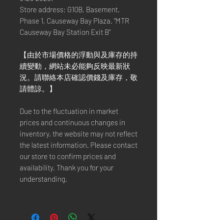
Store address: G10B, Basement,
Phase 1, Causeway Bay Plaza. "MTR
Causeway Bay Station Exit B"
【由於市場價格的浮動與及庫存的持
續變動，網站未必能夠反映最新狀
況。請聯絡本店確認價錢及庫存，敬
請體諒。】
Due to the fluctuation in market
prices and continuous changes in
inventory, the website may not reflect
the latest information. Please contact
our store to confirm prices and
availability. Thank you for your
understanding.