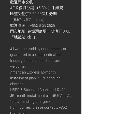
歡迎門市交收
AE 12個月分期 （3.8% ）手續費
匯豐&渣打12,24,36個月分期
（6.5%，9%, 10.5%）
歡迎查詢 ：+852 6128 2828
門市地址: 銅鑼灣廣場一期地下 G10B
「地鐵站B出口」
All watches sold by our company are
guaranted to be authenticated.
Inquery at one of our shops are
welcome.
American Express 12-month
installment plan (3.8% handling
charges).
HSBC & Standard Chartered 12, 24,
36-month installment plan (6.5%, 9%,
10.5% handling charges).
For inquiries, please contact: +852
6128 2828.