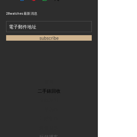
​28watches 最新消息
subscribe
首頁
​二手錶回收
​名錶系列
二手名錶
訂購新錶
​維修服務
玩錶博客