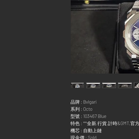
品牌 : Bvlgari
系列 : Octo
型號 : 103467 Blue
特色 : **全新,行貨,計時&GMT,官方定
機芯 : 自動上鏈
現金價 : Sold