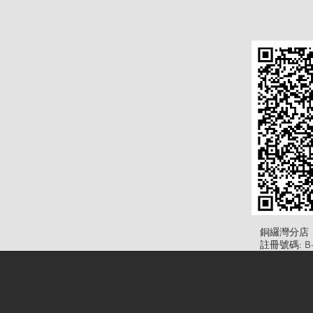
​銅纙灣分店
註冊號碼: B-B