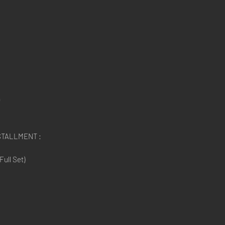
*
STALLMENT :
ull Set)