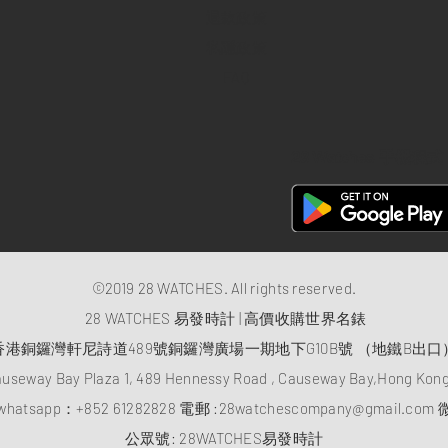
退款政策
私隱政策
FAQ
28 Watches 手機程式
©2019 28 WATCHES. All rights reserved.
28 WATCHES 易發時計 | 高價收購世界名錶
香港銅鑼灣軒尼詩道489號銅鑼灣廣場一期地下G10B號 （地鐵B出口
auseway Bay Plaza 1, 489 Hennessy Road , Causeway Bay,Hong Ko
atsapp：
+852 61282828
電郵 :
28watchescompany@gmail.com
微
​公眾號: 28WATCHES易發時計