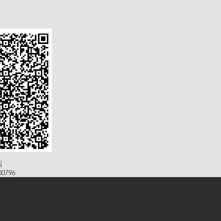
店
0796