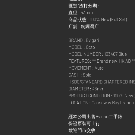
匯豐/渣打分期 :
直徑 : 43mm
商品狀態 : 100% New (Full Set)
店舖 : 銅鑼灣店
BRAND : Bvlgari
MODEL : Octo
MODEL NUMBER : 103467 Blue
FEATURES: ** Brand new, HK AD *
MOVEMENT : Auto
CASH : Sold
HSBC/STANDARD CHARTERED IN
DIAMETER : 43mm
PRODUCT CONDITION : 100% New (F
LOCATION : Causeway Bay branch
經本公司出售Bvlgari二手錶,
保證原裝可上行
歡迎門市交收