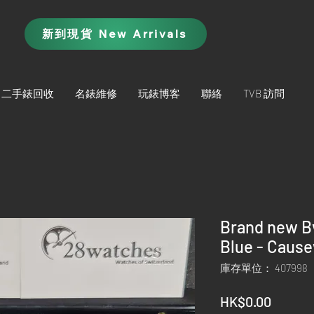
新到現貨 New Arrivals
二手錶回收
名錶維修
玩錶博客
聯絡
TVB 訪問
Brand new Bv
Blue - Caus
庫存單位： 407998
價
HK$0.00