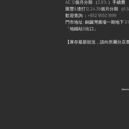
AE 12個月分期 （3.8% ）手續費
匯豐&渣打12,24,36個月分期 （6.5
歡迎查詢 ：+852 9550 1899
門市地址: 銅鑼灣廣場一期地下 G1
「地鐵站B出口」
【庫存最新狀況，請向所屬分店
​28wa