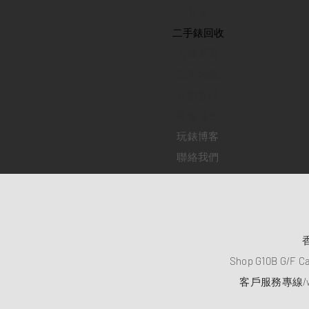
首頁
​二手錶回收
​名錶系列
二手名錶
訂購新錶
​維修服務
玩錶博客
聯絡我們
Shop G10B G/F C
客戶服務專線/wh