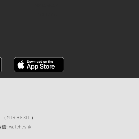
INSTAGRAM
FACEBOOK
）
ng （MTR B EXIT ）
信: watcheshk