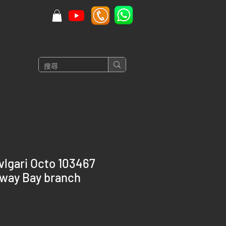
lgari Octo 103467
eway Bay branch