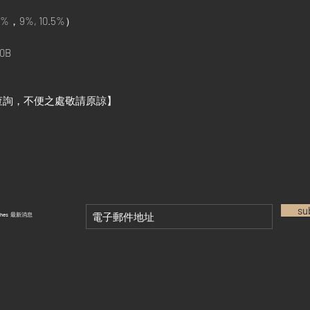
%，9%, 10.5%）
0B
查詢，不便之處敬請原諒】
su
tches 最新消息