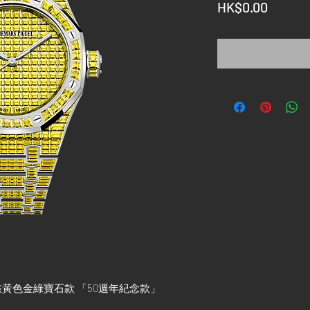
價
HK$0.00
格
錶黃色金綠寶石款 「50週年紀念款」