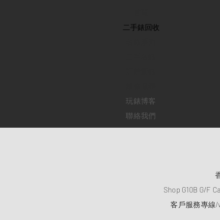
首頁
​二手錶回收
​名錶系列
二手名錶
訂購新錶
​維修服務
玩錶博客
聯絡我們
Shop G10B G/F C
客戶服務專線/wh