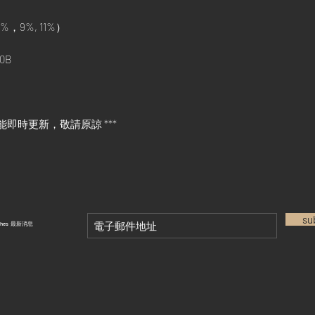
%，9%, 11%）
0B
能即時更新，敬請原諒 ***
su
tches 最新消息