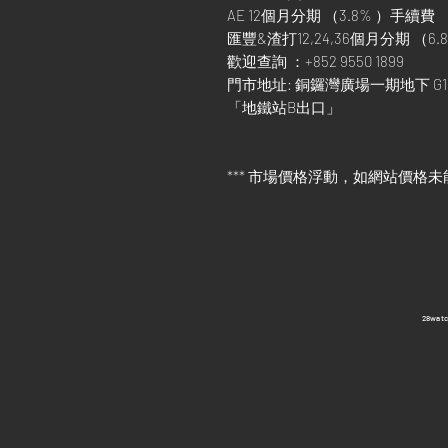
AE 12個月分期 （3.8% ）手續費
匯豐&渣打12,24,36個月分期 （6.8
歡迎查詢 ：+852 9550 1899
門市地址: 銅鑼灣廣場一期地下 G1
「地鐵站B出口」
*** 市場價格浮動，如網站價格未
​28wa