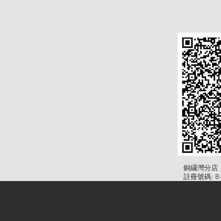
​銅纙灣分店
註冊號碼: B-B