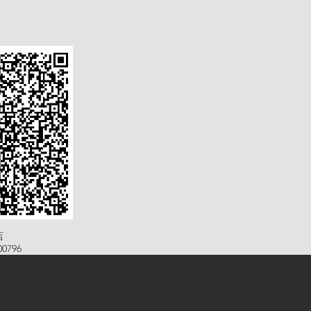
店
0796