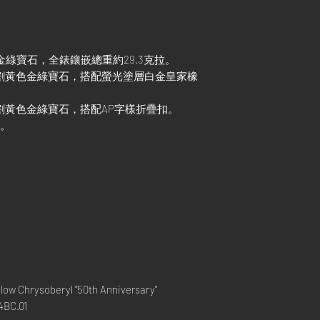
色金綠寶石，全錶鑲嵌總重約29.3克拉。
形切割黃色金綠寶石，搭配螢光塗層白金皇家橡
形切割黃色金綠寶石，搭配AP字樣折疊扣。
示。
low Chrysoberyl "50th Anniversary"
4BC.01