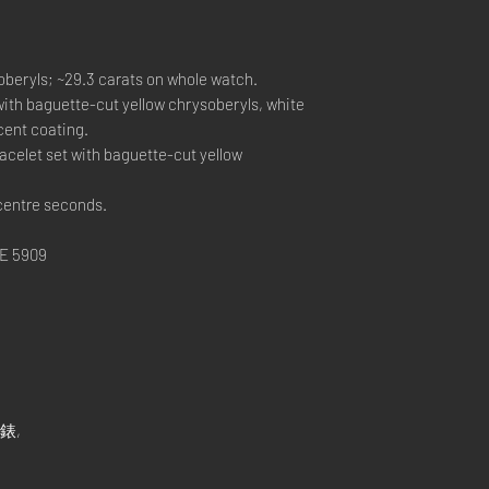
beryls; ~29.3 carats on whole watch.
 with baguette-cut yellow chrysoberyls, white
cent coating.
acelet set with baguette-cut yellow
centre seconds.
E 5909
手錶,