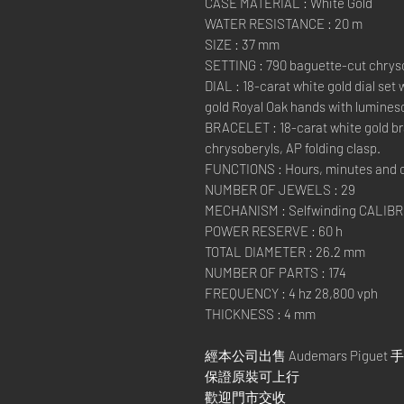
CASE MATERIAL : White Gold
WATER RESISTANCE : 20 m
SIZE : 37 mm
SETTING : 790 baguette-cut chryso
DIAL : 18-carat white gold dial set
gold Royal Oak hands with lumines
BRACELET : 18-carat white gold br
chrysoberyls, AP folding clasp.
FUNCTIONS : Hours, minutes and 
NUMBER OF JEWELS : 29
MECHANISM : Selfwinding CALIBR
POWER RESERVE : 60 h
TOTAL DIAMETER : 26.2 mm
NUMBER OF PARTS : 174
FREQUENCY : 4 hz 28,800 vph
THICKNESS : 4 mm
經本公司出售 Audemars Piguet 
保證原裝可上行
歡迎門市交收