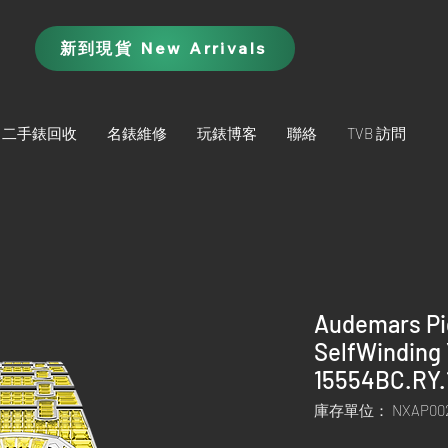
新到現貨 New Arrivals
二手錶回收
名錶維修
玩錶博客
聯絡
TVB 訪問
Audemars Pi
SelfWinding 
15554BC.RY.
庫存單位： NXAP00