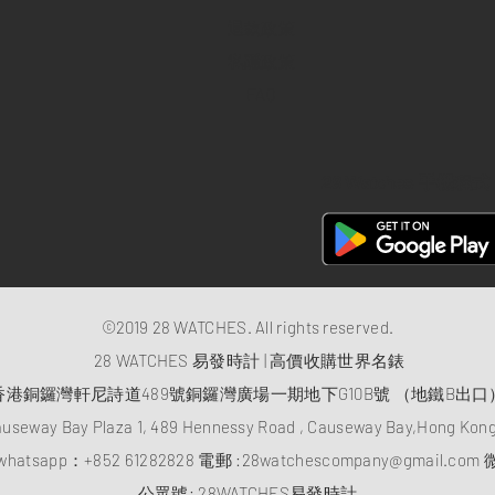
退款政策
私隱政策
FAQ
28 Watches 手機程式
©2019 28 WATCHES. All rights reserved.
28 WATCHES 易發時計 | 高價收購世界名錶
香港銅鑼灣軒尼詩道489號銅鑼灣廣場一期地下G10B號 （地鐵B出口
auseway Bay Plaza 1, 489 Hennessy Road , Causeway Bay,Hong Ko
atsapp：
+852 61282828
電郵 :
28watchescompany@gmail.com
微
​公眾號: 28WATCHES易發時計