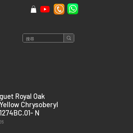
guet Royal Oak
Yellow Chrysoberyl
1274BC.01- N
26