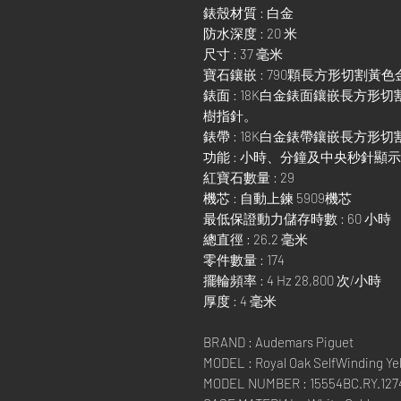
錶殼材質 : 白金
防水深度 : 20 米
尺寸 : 37 毫米
寶石鑲嵌 : 790顆長方形切割黃
錶面 : 18K白金錶面鑲嵌長方
樹指針。
錶帶 : 18K白金錶帶鑲嵌長方
功能 : 小時、分鐘及中央秒針顯
紅寶石數量 : 29
機芯 : 自動上鍊 5909機芯
最低保證動力儲存時數 : 60 小時
總直徑 : 26.2 毫米
零件數量 : 174
擺輪頻率 : 4 Hz 28,800 次/小時
厚度 : 4 毫米
BRAND : Audemars Piguet
MODEL : Royal Oak SelfWinding Yel
MODEL NUMBER : 15554BC.RY.127