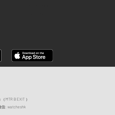
INSTAGRAM
FACEBOOK
）
ng （MTR B EXIT ）
信: watcheshk